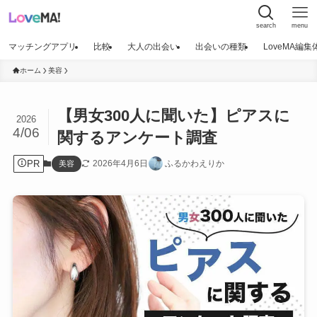
search
menu
マッチングアプリ
比較
大人の出会い
出会いの種類
LoveMA編
ホーム
美容
【男女300人に聞いた】ピアスに
2026
4/06
関するアンケート調査
PR
2026年4月6日
ふるかわえりか
美容