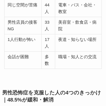
同じ空間が苦痛
44
電車・バス・会社・
人
教室
男性店員の接客
33
美容室・飲食店・病
NG
人
院
1人行動が怖い
17
夜道・知らない場所
人
会話が困難
多
職場・知人との交流
数
男性恐怖症を克服した人の4つのきっかけ
｜48.5%が緩和・解消