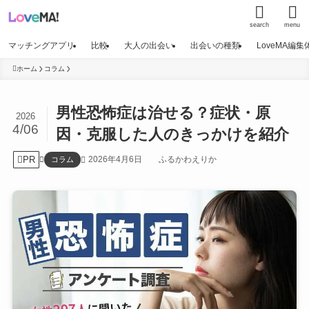
search
menu
マッチングアプリ
比較
大人の出会い
出会いの種類
LoveMA編
ホーム
コラム
男性恐怖症は治せる？症状・原
2026
4/06
因・克服した人のきっかけを紹介
PR
2026年4月6日
ふるかわえりか
コラム