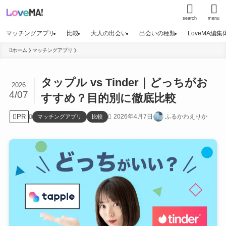
search
menu
マッチングアプリ
比較
大人の出会い
出会いの種類
LoveMA編
ホーム
マッチングアプリ
タップル vs Tinder｜どっちがお
2026
4/07
すすめ？目的別に徹底比較
PR
2026年4月7日
ふるかわえりか
マッチングアプリ
比較