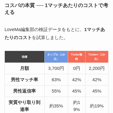
コスパの本質 ── 1マッチあたりのコストで考
える
LoveMa編集部の検証データをもとに、
1マッチあ
たりのコスト
を試算しました。
タップル（1か
Tinder無
Tinder+（1か
指標
月）
料
月）
月額
3,700円
0円
2,200円
男性マッチ率
63%
42%
42%
男性返信率
55%
45%
45%
実質やり取り到
約1
約35%
約19%
達率
9%