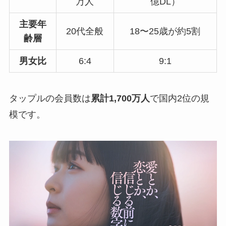
万人
億DL）
主要年
20代全般
18〜25歳が約5割
齢層
男女比
6:4
9:1
タップルの会員数は
累計1,700万人
で国内2位の規
模です。