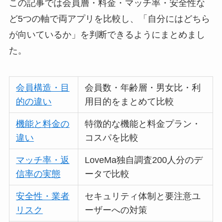
この記事では会員層・料金・マッチ率・安全性な
ど5つの軸で両アプリを比較し、「自分にはどちら
が向いているか」を判断できるようにまとめまし
た。
会員構造・目
会員数・年齢層・男女比・利
的の違い
用目的をまとめて比較
機能と料金の
特徴的な機能と料金プラン・
違い
コスパを比較
マッチ率・返
LoveMa独自調査200人分のデ
信率の実態
ータで比較
安全性・業者
セキュリティ体制と要注意ユ
リスク
ーザーへの対策