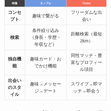
特徴
タップル
Tinder
コンセ
フリーダムな出
趣味で繋がる
プト
会い
条件絞り込み
距離検索（最短
検索
（身長・学歴・
2km）
年収など）
同性マッチ・豊
独自機
趣味カード・お
富なプロフィー
能
でかけ機能
ル項目
出会い
趣味→メッセー
スワイプ→即マ
のスタ
ジ→デート
ッチ→即会う
イル