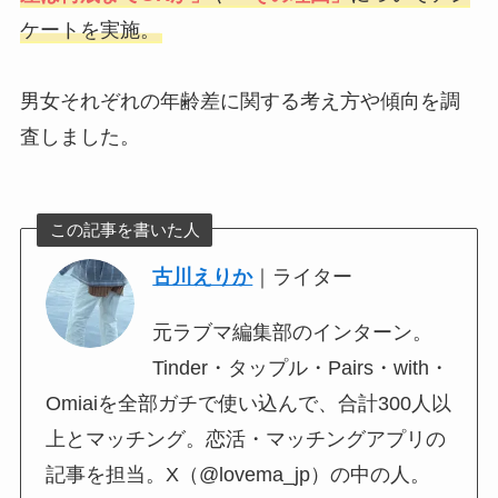
ケートを実施。
男女それぞれの年齢差に関する考え方や傾向を調
査しました。
この記事を書いた人
古川えりか
｜ライター
元ラブマ編集部のインターン。
Tinder・タップル・Pairs・with・
Omiaiを全部ガチで使い込んで、合計300人以
上とマッチング。恋活・マッチングアプリの
記事を担当。X（@lovema_jp）の中の人。