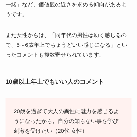
一緒」など、価値観の近さを求める傾向があるよ
うです。
また女性からは、「同年代の男性は幼く感じるの
で、5～6歳年上でちょうどいい感じになる」とい
ったコメントも複数寄せられています。
10歳以上年上でもいい人のコメント
20歳を過ぎて大人の異性に魅力を感じるよ
うになったから。自分の知らない事を学び
刺激を受けたい（20代 女性）