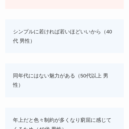
シンプルに若ければ若いほどいいから（40
代 男性）
同年代にはない魅力がある（50代以上 男
性）
年上だと色々制約が多くなり窮屈に感じて