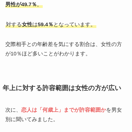
男性が49.7％
。
対する
女性
は
59.4％
となっています。
交際相手との年齢差を気にする割合は、女性の方
が10％ほど多いことがわかります。
年上に対する許容範囲は女性の方が広い
次に、
恋人は「何歳上」までが許容範囲か
を男女
別に聞いてみました。