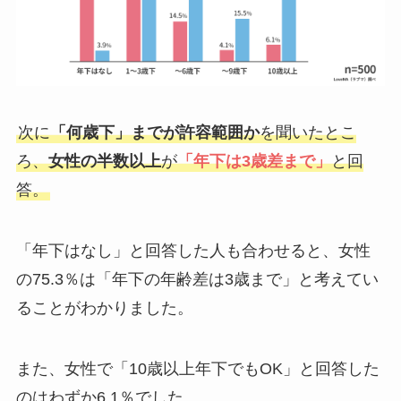
次に
「何歳下」までが許容範囲か
を聞いたとこ
ろ、
女性の半数以上
が
「年下は3歳差まで」
と回
答。
「年下はなし」と回答した人も合わせると、女性
の75.3％は「年下の年齢差は3歳まで」と考えてい
ることがわかりました。
また、女性で「10歳以上年下でもOK」と回答した
のはわずか6.1％でした。