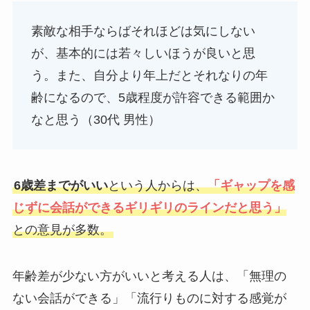
素敵な相手ならばそれほどは気にしない
が、基本的には若々しいほうが良いと思
う。また、自分より年上だとそれなりの年
齢になるので、5歳程度が許容できる範囲か
なと思う（30代 男性）
6歳差までがいい
という人からは、
「ギャップを感
じずに会話ができるギリギリのラインだと思う」
との意見が多数。
年齢差が少ない方がいいと考える人は、「無理の
ない会話ができる」「流行りものに対する感覚が