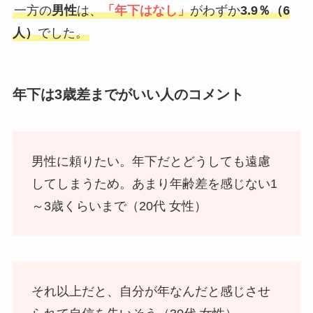
一方の
男性
は、
「年下はなし」
がわずか
3.9％（6
人）
でした。
年下は3歳差までがいい人のコメント
男性に頼りたい。年下だとどうしても遠慮
してしまうため。あまり年齢差を感じない1
～3歳くらいまで（20代 女性）
それ以上だと、自分が年なんだと感じさせ