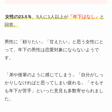
女性の23.5％
、5人に1人以上が
「年下はなし」
と
回答。
男性に「頼りたい」「甘えたい」と思う女性にと
って、年下の男性は恋愛対象にならないようで
す。
「弟や後輩のように感じてしまう」「自分がしっ
かりしなければと思ってしまい疲れる」「そもそ
も年下が苦手」といった意見も多数寄せられまし
た。