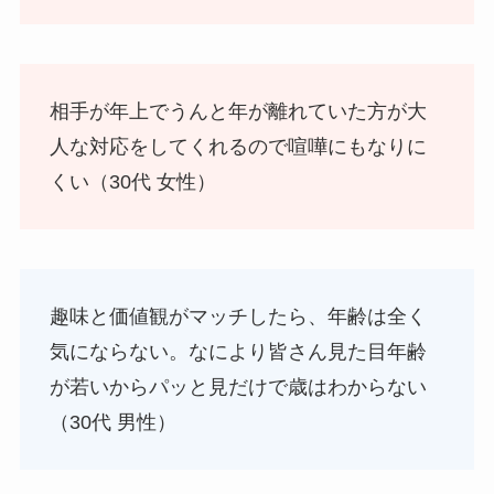
相手が年上でうんと年が離れていた方が大
人な対応をしてくれるので喧嘩にもなりに
くい（30代 女性）
趣味と価値観がマッチしたら、年齢は全く
気にならない。なにより皆さん見た目年齢
が若いからパッと見だけで歳はわからない
（30代 男性）