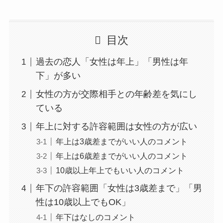
目次
過去の恋人「女性は年上」「男性は年
下」が多い
女性の方が交際相手との年齢差を気にし
ている
年上に対する許容範囲は女性の方が広い
年上は3歳差までがいい人のコメント
年上は6歳差までがいい人のコメント
10歳以上年上でもいい人のコメント
年下の許容範囲「女性は3歳差まで」「男
性は10歳以上でもOK」
年下はなしのコメント