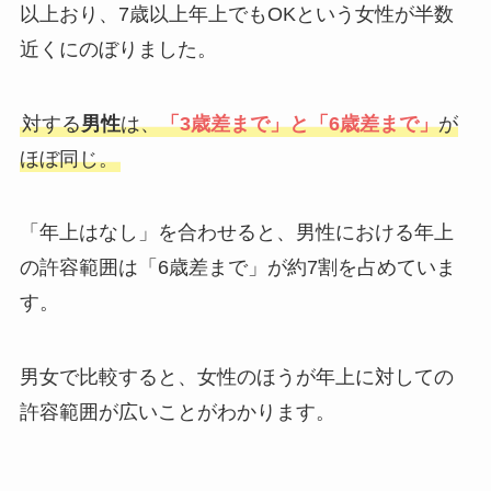
以上おり、7歳以上年上でもOKという女性が半数
近くにのぼりました。
対する
男性
は、
「3歳差まで」と「6歳差まで」
が
ほぼ同じ。
「年上はなし」を合わせると、男性における年上
の許容範囲は「6歳差まで」が約7割を占めていま
す。
男女で比較すると、女性のほうが年上に対しての
許容範囲が広いことがわかります。