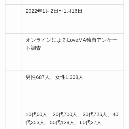
調
2022年1月2日〜1月16日
査
日
調
オンラインによるLoveMA独自アンケー
査
ト調査
方
法
調
男性687人、女性1,308人
査
人
数
年
10代60人、20代700人、30代726人、40
齢
代353人、50代129人、60代27人