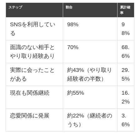
ステップ
割合
累計確
率
SNSを利用してい
98%
9
る
8%
面識のない相手と
70%
68.
やり取り経験あり
6%
実際に会ったこと
約43%（やり取り
29.
がある
経験者の半数）
5%
現在も関係継続
約55%
16.
2%
恋愛関係に発展
約22%（継続者の
3.
うち）
6%