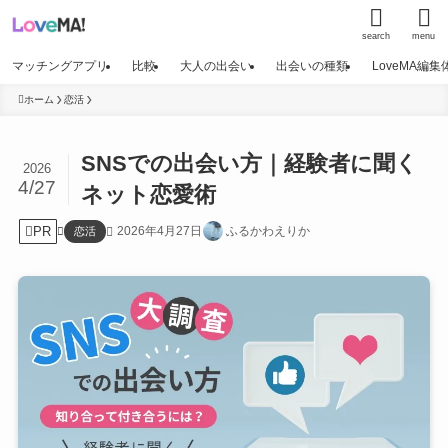
search
menu
マッチングアプリ
比較
大人の出会い
出会いの種類
LoveMA編
ホーム
恋活
SNSでの出会い方｜経験者に聞く
2026
4/27
ネット恋愛術
PR
2026年4月27日
ふるかわえりか
恋活