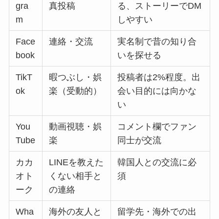
gra
真投稿
る、ストーリーでDM
m
しやすい
Face
連絡・交流
実名制で昔の知り合
book
いを探せる
TikT
暇つぶし・娯
投稿者は2%程度。出
ok
楽（受動的）
会い目的には向かな
い
You
動画視聴・娯
コメント欄でファン
Tube
楽
同士が交流
カカ
LINEを教えた
韓国人との交流に必
オト
くない相手と
須
ーク
の連絡
Wha
海外の友人と
留学先・海外での出