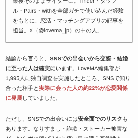
業後そのままライターに。Tinder・タップ
ル・Pairs・withを全部ガチで使い込んだ経験
をもとに、恋活・マッチングアプリの記事を
担当。X（@lovema_jp）の中の人。
結論から言うと、
SNSでの出会いから交際・結婚
に至った人は確実にいます
。LoveMA編集部が
1,995人に独自調査を実施したところ、SNSで知り
合った相手と
実際に会った人の約22%が恋愛関係
に発展
していました。
ただし、SNSでの出会いには
安全面でのリスク
も
あります。なりすまし・詐欺・ストーカー被害な