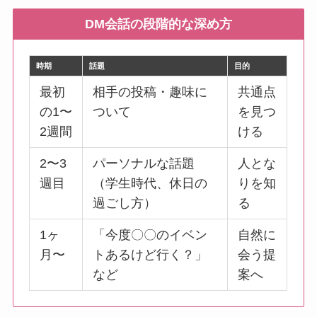
DM会話の段階的な深め方
時期
話題
目的
最初
相手の投稿・趣味に
共通点
の1〜
ついて
を見つ
2週間
ける
2〜3
パーソナルな話題
人とな
週目
（学生時代、休日の
りを知
過ごし方）
る
1ヶ
「今度〇〇のイベン
自然に
月〜
トあるけど行く？」
会う提
など
案へ