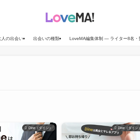
大人の出会い
出会いの種類
LoveMA編集体制 — ライター8
Dine（ダイン）
Dine（ダイン