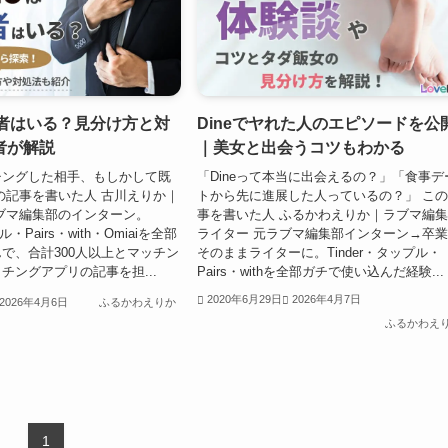
婚者はいる？見分け方と対
Dineでヤれた人のエピソードを公
者が解説
｜美女と出会うコツもわかる
ッチングした相手、もしかして既
「Dineって本当に出会えるの？」「食事デ
の記事を書いた人 古川えりか｜
トから先に進展した人っているの？」 こ
ブマ編集部のインターン。
事を書いた人 ふるかわえりか｜ラブマ編
ル・Pairs・with・Omiaiを全部
ライター 元ラブマ編集部インターン→卒
で、合計300人以上とマッチン
そのままライターに。Tinder・タップル・
チングアプリの記事を担...
Pairs・withを全部ガチで使い込んだ経験...
2020年6月29日
2026年4月7日
2026年4月6日
ふるかわえりか
ふるかわえ
1