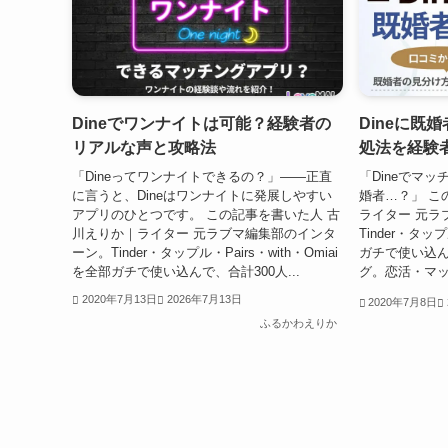
Dineでワンナイトは可能？経験者の
Dineに既
リアルな声と攻略法
処法を経験
「Dineってワンナイトできるの？」――正直
「Dineでマ
に言うと、Dineはワンナイトに発展しやすい
婚者…？」 こ
アプリのひとつです。 この記事を書いた人 古
ライター 元ラ
川えりか｜ライター 元ラブマ編集部のインタ
Tinder・タップ
ーン。Tinder・タップル・Pairs・with・Omiai
ガチで使い込ん
を全部ガチで使い込んで、合計300人...
グ。恋活・マッ
2020年7月13日
2026年7月13日
2020年7月8日
ふるかわえりか