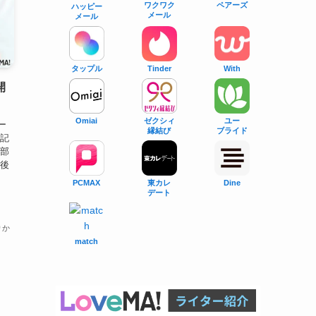
ワクワク
ペアーズ
ハッピー
メール
メール
タップル
With
Tinder
開
Omiai
ゼクシィ
ユー
ー
縁結び
ブライド
の記
集部
業後
PCMAX
東カレ
Dine
デート
りか
match