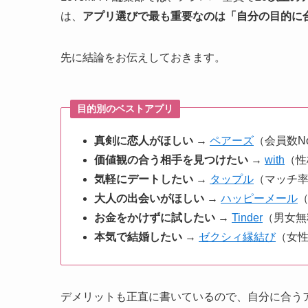
は、
アプリ選びで最も重要なのは「自分の目的に
先に結論をお伝えしておきます。
目的別のベストアプリ
真剣に恋人がほしい
→
ペアーズ
（会員数N
価値観の合う相手を見つけたい
→
with
（性
気軽にデートしたい
→
タップル
（マッチ
大人の出会いがほしい
→
ハッピーメール
（
お金をかけずに試したい
→
Tinder
（男女無
本気で結婚したい
→
ゼクシィ縁結び
（女性
デメリットも正直に書いているので、自分に合う