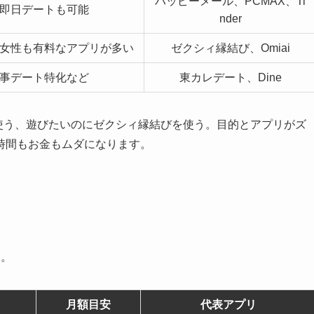
ハッピーメール、PCMAX、Ti
即日デートも可能
nder
女性も有料なアプリが多い
ゼクシィ縁結び、Omiai
事デート特化など
東カレデート、Dine
rを使う、遊びたいのにゼクシィ縁結びを使う。目的とアプリがズ
時間もお金もムダになります。
す。
月額目安
代表アプリ