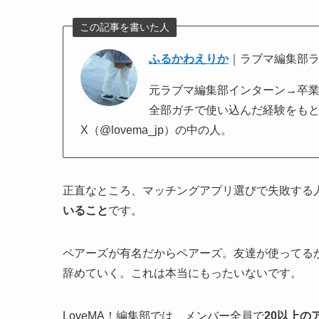
この記事を書いた人
ふるかわえりか
｜ラブマ編集部
元ラブマ編集部インターン→卒業後そ
全部ガチで使い込んだ経験をも
X（@lovema_jp）の中の人。
正直なところ、マッチングアプリ選びで失敗する
いること
です。
ペアーズが有名だからペアーズ。友達が使ってるか
辞めていく。これは本当にもったいないです。
LoveMA！編集部では、メンバー全員で
20以上の