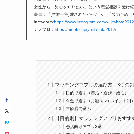
女性から「男心を知りたい」という恋愛相談を受け
著書：『[生涯一筋]愛されたかったら、「彼のため
Instagram
:https://www.instagram.com/yujitabata2012
アメブロ：
https://ameblo.jp/yujitabata2012/
マッチングアプリの選び方｜3つの
目的で選ぶ（恋活・遊び・婚活）
料金で選ぶ（月額制 vs ポイント制
年齢層で選ぶ
【目的別】マッチングアプリおすすめ
恋活向けアプリ3選