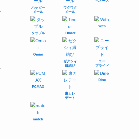
ペアーズ
ハッピー
ワクワク
メール
メール
With
タップル
Tinder
Omiai
ゼクシィ
ユー
縁結び
ブライド
Dine
PCMAX
東カレ
デート
match