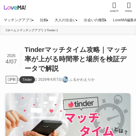
search
menu
マッチングアプリ
比較
大人の出会い
出会いの種類
LoveMA編
ホーム
マッチングアプリ
Tinder
Tinderマッチタイム攻略｜マッチ
2026
率が上がる時間帯と場所を検証デ
4/07
ータで解説
PR
2026年4月7日
ふるかわえりか
Tinder