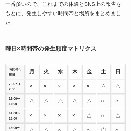
一番多いので、これまでの体験とSNS上の報告を
もとに、発生しやすい時間帯と場所をまとめまし
た。
曜日×時間帯の発生頻度マトリクス
時間帯＼
月
火
水
木
金
土
日
曜日
7:00〜1
×
×
×
×
×
△
△
2:00
12:00〜
△
△
△
△
△
○
○
14:00
14:00〜
×
×
×
×
△
○
△
18:00
18:00〜
△
△
○
△
○
◎
○