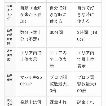
発動
自動（通知
自分で好
自分で好
タイ
が来たら参
きな時に
きな時に
ミン
グ
加）
使える
使える
効果
数分〜数十
30分間
3時間（18
の持
分（不定）
0分）
続時
間
表示
エリア内で
エリア内
エリア内
優先
上位表示
で上位表
で最上位
度
示
表示
効果
マッチ率25
プロフ閲
プロフ閲
倍率
0%UP
覧数最大1
覧数最大1
0倍
00倍
使え
発動中は何
課金すれ
課金すれ
る回