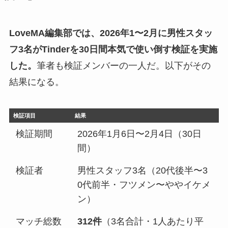
LoveMA編集部では、2026年1〜2月に男性スタッ
フ3名がTinderを30日間本気で使い倒す検証を実施
した。
筆者も検証メンバーの一人だ。以下がその
結果になる。
検証項目
結果
検証期間
2026年1月6日〜2月4日（30日
間）
検証者
男性スタッフ3名（20代後半〜3
0代前半・フツメン〜ややイケメ
ン）
マッチ総数
312件
（3名合計・1人あたり平