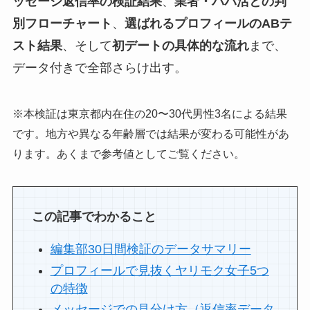
ッセージ返信率の検証結果
、
業者・パパ活との判
別フローチャート
、
選ばれるプロフィールのABテ
スト結果
、そして
初デートの具体的な流れ
まで、
データ付きで全部さらけ出す。
※本検証は東京都内在住の20〜30代男性3名による結果
です。地方や異なる年齢層では結果が変わる可能性があ
ります。あくまで参考値としてご覧ください。
この記事でわかること
編集部30日間検証のデータサマリー
プロフィールで見抜くヤリモク女子5つ
の特徴
メッセージでの見分け方（返信率データ