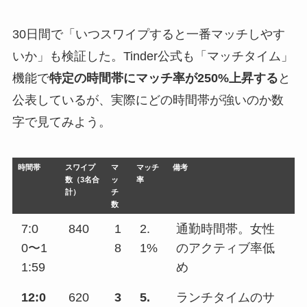
30日間で「いつスワイプすると一番マッチしやす
いか」も検証した。Tinder公式も「マッチタイム」
機能で
特定の時間帯にマッチ率が250%上昇する
と
公表しているが、実際にどの時間帯が強いのか数
字で見てみよう。
時間帯
スワイプ
マ
マッチ
備考
数（3名合
ッ
率
計）
チ
数
7:0
840
1
2.
通勤時間帯。女性
0〜1
8
1%
のアクティブ率低
1:59
め
12:0
620
3
5.
ランチタイムのサ