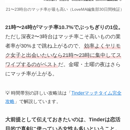
21〜23時台のマッチ率が最も高い（LoveMA編集部30日間検証）
21時〜24時がマッチ率10.7%でぶっちぎりの1位。
ただし深夜2〜3時台はマッチ率こそ高いものの業
者率が30%まで跳ね上がるので、
効率よくヤリモ
ク女子と出会いたいなら21時〜23時に集中してス
ワイプするのがベスト
だ。金曜・土曜の夜はさら
にマッチ率が上がる。
💡 時間帯別の詳しい攻略法は「
Tinderマッチタイム完全
攻略
」で解説しています。
大前提として伝えておきたいのは、Tinderは恋活
目的で真剣に使っている女性も多いということ。