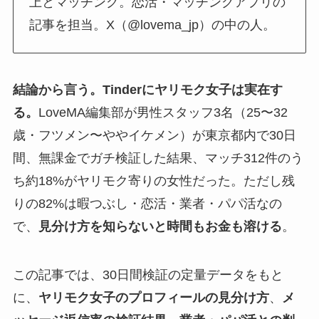
上とマッチング。恋活・マッチングアプリの
記事を担当。X（@lovema_jp）の中の人。
結論から言う。Tinderにヤリモク女子は実在す
る。
LoveMA編集部が男性スタッフ3名（25〜32
歳・フツメン〜ややイケメン）が東京都内で30日
間、無課金でガチ検証した結果、マッチ312件のう
ち約18%がヤリモク寄りの女性だった。ただし残
りの82%は暇つぶし・恋活・業者・パパ活なの
で、
見分け方を知らないと時間もお金も溶ける
。
この記事では、30日間検証の定量データをもと
に、
ヤリモク女子のプロフィールの見分け方
、
メ