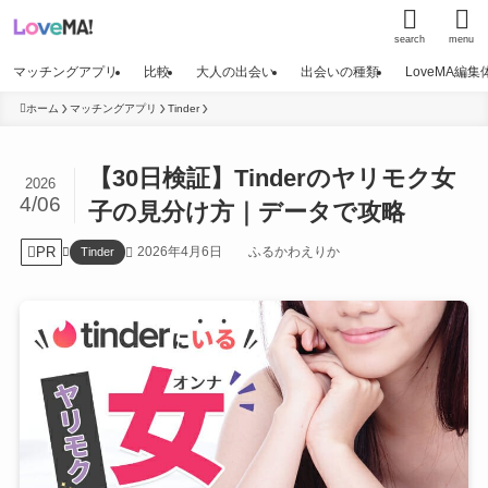
search
menu
マッチングアプリ
比較
大人の出会い
出会いの種類
LoveMA編
ホーム
マッチングアプリ
Tinder
【30日検証】Tinderのヤリモク女
2026
4/06
子の見分け方｜データで攻略
PR
2026年4月6日
ふるかわえりか
Tinder