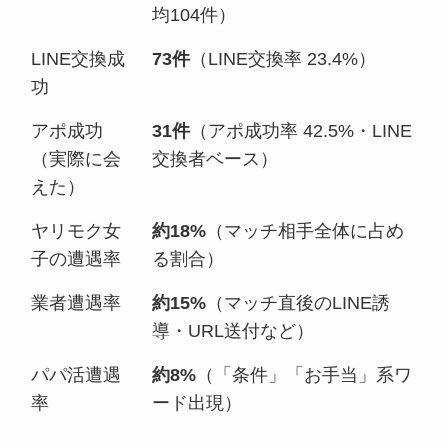
均104件）
LINE交換成
73件
（LINE交換率 23.4%）
功
アポ成功
31件
（アポ成功率 42.5%・LINE
（実際に会
交換者ベース）
えた）
ヤリモク女
約18%
（マッチ相手全体に占め
子の遭遇率
る割合）
業者遭遇率
約15%
（マッチ直後のLINE誘
導・URL送付など）
パパ活遭遇
約8%
（「条件」「お手当」系ワ
率
ード出現）