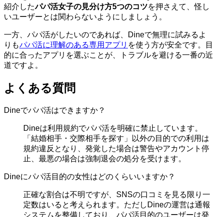
紹介した
パパ活女子の見分け方5つのコツ
を押さえて、怪し
いユーザーとは関わらないようにしましょう。
一方、パパ活がしたいのであれば、Dineで無理に試みるよ
りも
パパ活に理解のある専用アプリ
を使う方が安全です。目
的に合ったアプリを選ぶことが、トラブルを避ける一番の近
道ですよ。
よくある質問
Dineでパパ活はできますか？
Dineは利用規約でパパ活を明確に禁止しています。
「結婚相手・交際相手を探す」以外の目的での利用は
規約違反となり、発覚した場合は警告やアカウント停
止、最悪の場合は強制退会の処分を受けます。
Dineにパパ活目的の女性はどのくらいいますか？
正確な割合は不明ですが、SNSの口コミを見る限り一
定数はいると考えられます。ただしDineの運営は通報
システムを整備しており、パパ活目的のユーザーは発