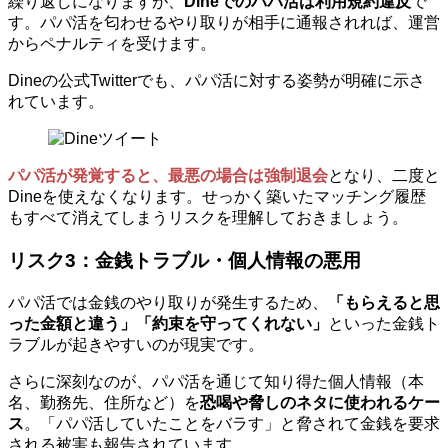
繰り返しになりますが、
Dineでのパパ活は利用規約違反
で
す。パパ活を匂わせるやり取りが相手に通報されれば、運営
からペナルティを受けます。
Dineの公式Twitterでも、パパ活に対する姿勢が明確に示さ
れています。
パパ活が発覚すると、最悪の場合は強制退会
となり、二度と
Dineを使えなくなります。せっかく築いたマッチング履歴
もすべて消えてしまうリスクを理解しておきましょう。
リスク3：金銭トラブル・個人情報の悪用
パパ活では金銭のやり取りが発生するため、
「もらえると思
った金額と違う」「約束を守ってくれない」
といった金銭ト
ラブルが起きやすいのが現実です。
さらに深刻なのが、パパ活を通じて知り得た個人情報（本
名、勤務先、住所など）を
恐喝や脅しのネタに使われるケー
ス
。「パパ活していたことをバラす」と脅されて金銭を要求
される被害も報告されています。