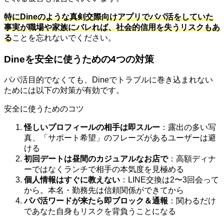
特にDineのような真剣交際向けアプリでパパ活をしていた
事実が職場や家族にバレれば、社会的信用を失うリスクもあ
る
ことを忘れないでください。
Dineを安全に使うための4つの対策
パパ活目的でなくても、Dineでトラブルに巻き込まれない
ためには以下の対策が有効です。
安全に使うためのコツ
怪しいプロフィールの相手は即スルー
：露出の多い写
真、「サポート希望」のフレーズがあるユーザーは避
ける
初回デートは昼間のカジュアルなお店で
：高額ディナ
ーではなくランチで相手の本気度を見極める
個人情報はすぐに教えない
：LINE交換は2〜3回会って
から。本名・勤務先は信頼関係ができてから
パパ活ワードが来たら即ブロック＆通報
：関わるだけ
であなた自身もリスクを背負うことになる