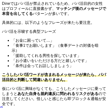
Dineではパパ活が禁止されているため、パパ活目的の女性
はプロフィールに直接書かず、
マッチング後のメッセージで
本音を出してくる
パターンが多いです。
具体的には、以下のようなフレーズが来たら要注意。
パパ活を示唆する典型フレーズ
「お金に困っていて…」
「食事1でお願いします」（食事デートの対価を暗
示）
「援助してくれる男性を探しています」
「お小遣いをいただける方だと嬉しいです」
「条件は会ってお話ししましょう」
こうしたパパ活ワードが含まれるメッセージが来たら、パパ
活目的と判断して間違いありません。
仮にパパ活に興味がなくても、こうしたメッセージに乗って
しまうと
あなた自身も規約違反に問われるリスクがある
ので
注意してください。怪しいと感じたら即ブロック＆通報が安
全です。