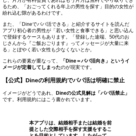
し、片方が有料会員であればもう片方は無料でやり取りでき
るため、「おごってくれる年上の男性を探す」目的の女性が
紛れ込む隙があるわけです。
また、「Dineでパパ活できる」と紹介するサイトを読んだ
アプリ初心者の男性が「若い女性と食事できる」と思い込ん
で登録するケースもあります。「登録した途端、50代のお
じさんから『ご飯おごります』ってメッセージが大量に来
る」とぼやく若い女性も少なくないとか。
これらの要素が重なって、
「Dine＝パパ活向き」というイ
メージが定着してしまった
のが現実です。
【公式】Dineの利用規約でパパ活は明確に禁止
イメージがどうであれ、
Dineの公式見解は「パパ活禁止」
です。利用規約にはこう書かれています。
本アプリは、結婚相手または結婚を前
提とした交際相手を探す支援をするこ
とを目的としています。したがって、