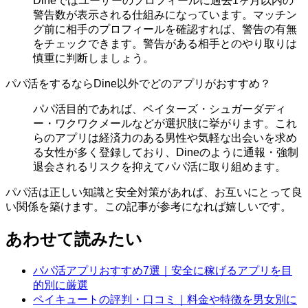
Dineではユーザーのプロフィールに過去1ヶ月以内の
警告数が表示される仕組みになっています。マッチン
グ前に相手のプロフィールを確認すれば、警告の有無
をチェックできます。警告がある相手とのやり取りは
慎重に判断しましょう。
パパ活をするならDine以外でどのアプリがおすすめ？
パパ活目的であれば、ペイターズ・シュガーダディ
ー・ワクワクメールなどが選択肢に挙がります。これ
らのアプリは経済力のある男性や気軽な出会いを求め
る女性が多く登録しており、Dineのように通報・強制
退会されるリスクを抑えてパパ活に取り組めます。
パパ活は正しい知識と安全対策があれば、お互いにとって良
い関係を築けます。この記事が参考になれば嬉しいです。
あわせて読みたい
パパ活アプリおすすめ7選｜安全に稼げるアプリを目
的別に厳選
ペイキュートの評判・口コミ｜料金や特徴を男女別に