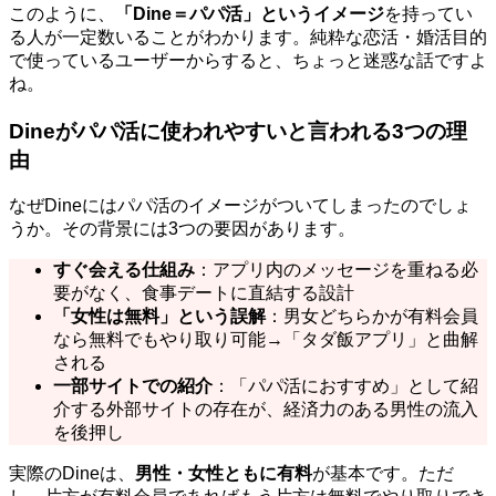
このように、
「Dine＝パパ活」というイメージ
を持ってい
る人が一定数いることがわかります。純粋な恋活・婚活目的
で使っているユーザーからすると、ちょっと迷惑な話ですよ
ね。
Dineがパパ活に使われやすいと言われる3つの理
由
なぜDineにはパパ活のイメージがついてしまったのでしょ
うか。その背景には3つの要因があります。
すぐ会える仕組み
：アプリ内のメッセージを重ねる必
要がなく、食事デートに直結する設計
「女性は無料」という誤解
：男女どちらかが有料会員
なら無料でもやり取り可能→「タダ飯アプリ」と曲解
される
一部サイトでの紹介
：「パパ活におすすめ」として紹
介する外部サイトの存在が、経済力のある男性の流入
を後押し
実際のDineは、
男性・女性ともに有料
が基本です。ただ