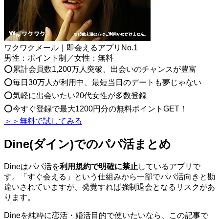
ワクワクメール｜即会えるアプリNo.1
男性：ポイント制／女性：無料
⭕累計会員数1,200万人突破、出会いのチャンスが豊富
⭕毎日30万人が利用中、最短当日のデートも夢じゃない
⭕気軽に出会いたい20代女性が多数登録
⭕今すぐ登録で最大1200円分の無料ポイントGET！
＞＞無料で試してみる
Dine(ダイン)でのパパ活まとめ
Dineはパパ活を
利用規約で明確に禁止
しているアプリで
す。「すぐ会える」という仕組みから一部でパパ活向きと勘
違いされていますが、発覚すれば強制退会となるリスクがあ
ります。
Dineを純粋に恋活・婚活目的で使いたいなら、この記事で