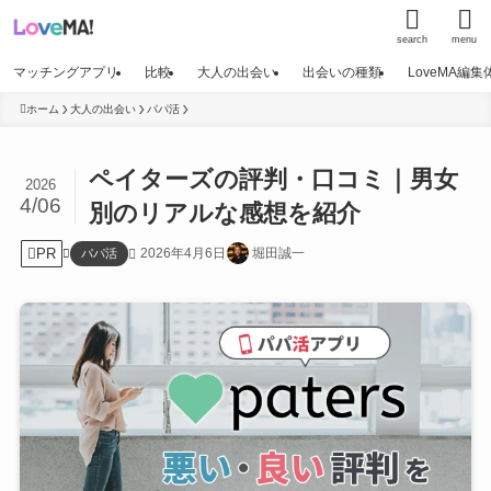
search
menu
マッチングアプリ
比較
大人の出会い
出会いの種類
LoveMA編
ホーム
大人の出会い
パパ活
ペイターズの評判・口コミ｜男女
2026
4/06
別のリアルな感想を紹介
PR
2026年4月6日
堀田誠一
パパ活