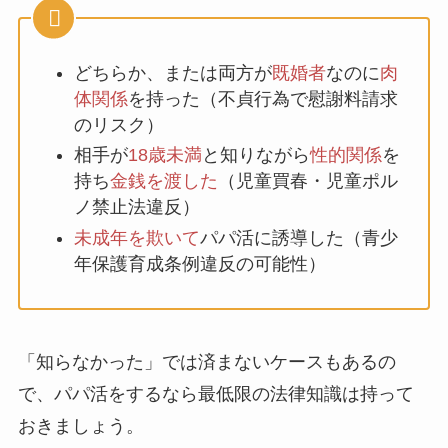
どちらか、または両方が
既婚者
なのに
肉
体関係
を持った（不貞行為で慰謝料請求
のリスク）
相手が
18歳未満
と知りながら
性的関係
を
持ち
金銭を渡した
（児童買春・児童ポル
ノ禁止法違反）
未成年を欺いて
パパ活に誘導した（青少
年保護育成条例違反の可能性）
「知らなかった」では済まないケースもあるの
で、パパ活をするなら最低限の法律知識は持って
おきましょう。