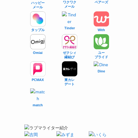
ワクワク
ペアーズ
ハッピー
メール
メール
Tinder
タップル
With
Omiai
ゼクシィ
ユー
縁結び
ブライド
Dine
PCMAX
東カレ
デート
match