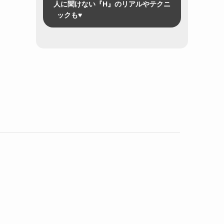
人に聞けない『H』のリアルやテクニ
ックも♥