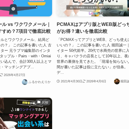
ル vs ワクワクメール｜
PCMAXはアプリ版とWEB版どっ
すすめ？7項目で徹底比較
がお得？違いを徹底比較
ールとワクワクメール、結局ど
「PCMAXってアプリとWEB、どっち使え
の？」 この記事を書いた人 古
いいの？」 この記事を書いた人 堀田誠一
ター 元ラブマ編集部のインタ
イター 50代前半。20代で水商売の世界に
タップル・Pairs・with・Omiai
り、キャバクラの店長として10年以上、夜
い込んで、合計300人以上とマ
世界の裏側を見てきた。「現場を知らない
・マッチングアプ...
間が書いた記事は役に立たない」が信条。
デ...
2026年4月27日
2021年4月30日
2026年4月6日
堀田
ふるかわえりか
比較