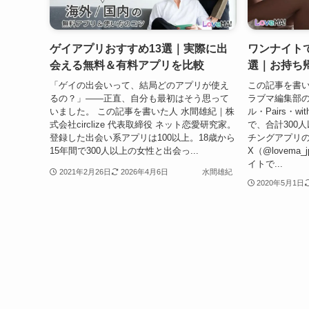
ゲイアプリおすすめ13選｜実際に出
ワンナイト
会える無料＆有料アプリを比較
選｜お持ち
「ゲイの出会いって、結局どのアプリが使え
この記事を書い
るの？」――正直、自分も最初はそう思って
ラブマ編集部の
いました。 この記事を書いた人 水間雄紀｜株
ル・Pairs・w
式会社circlize 代表取締役 ネット恋愛研究家。
で、合計300
登録した出会い系アプリは100以上。18歳から
チングアプリ
15年間で300人以上の女性と出会っ...
X（@lovem
イトで...
2021年2月26日
2026年4月6日
水間雄紀
2020年5月1日