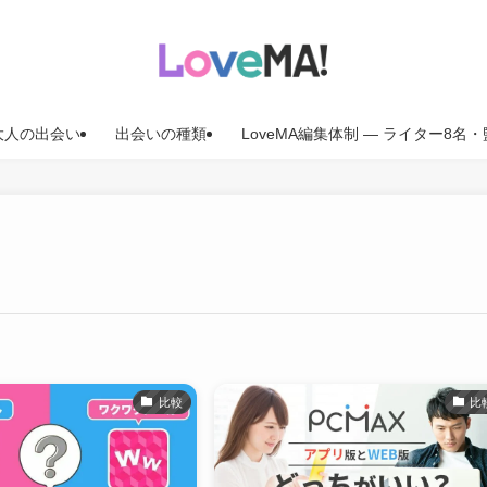
大人の出会い
出会いの種類
LoveMA編集体制 — ライター8
比較
比