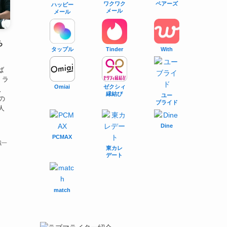
ワクワク
ペアーズ
ハッピー
メール
メール
ち
タップル
With
Tinder
ば
｜ラ
Omiai
ゼクシィ
入
縁結び
ユー
の
ブライド
人
Dine
PCMAX
誠一
東カレ
デート
match