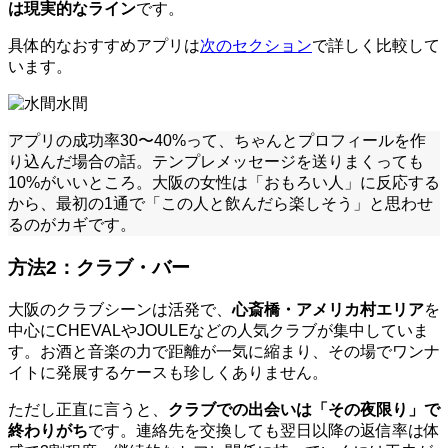
は現実的なライン
です。
具体的なおすすめアプリは
次のセクション
で詳しく比較して
います。
水間
アプリの成功率30〜40%って、ちゃんとプロフィールを作
り込んだ場合の話。テンプレメッセージを送りまくっても
10%がいいところ。大阪の女性は「おもろい人」に反応する
から、最初の1通で「この人と飲んだら楽しそう」と思わせ
るのがカギです。
方法2：クラブ・バー
大阪のクラブシーンは活発で、
心斎橋・アメリカ村エリア
を
中心にCHEVALやJOULEなどの人気クラブが集中していま
す。お酒と音楽の力で距離が一気に縮まり、その場でワンナ
イトに発展するケースも珍しくありません。
ただし正直に言うと、
クラブでの出会いは「その夜限り」で
終わりがち
です。連絡先を交換しても翌日以降の返信率は体