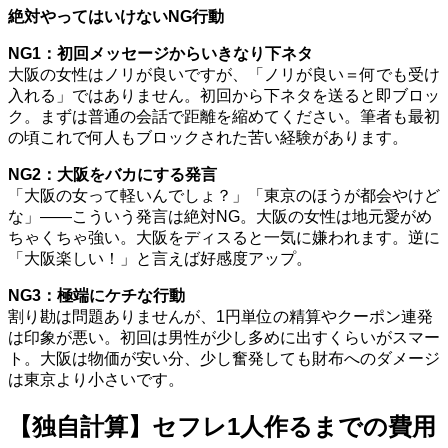
絶対やってはいけないNG行動
NG1：初回メッセージからいきなり下ネタ
大阪の女性はノリが良いですが、「ノリが良い＝何でも受け
入れる」ではありません。初回から下ネタを送ると即ブロッ
ク。まずは普通の会話で距離を縮めてください。筆者も最初
の頃これで何人もブロックされた苦い経験があります。
NG2：大阪をバカにする発言
「大阪の女って軽いんでしょ？」「東京のほうが都会やけど
な」――こういう発言は絶対NG。大阪の女性は地元愛がめ
ちゃくちゃ強い。大阪をディスると一気に嫌われます。逆に
「大阪楽しい！」と言えば好感度アップ。
NG3：極端にケチな行動
割り勘は問題ありませんが、1円単位の精算やクーポン連発
は印象が悪い。初回は男性が少し多めに出すくらいがスマー
ト。大阪は物価が安い分、少し奮発しても財布へのダメージ
は東京より小さいです。
【独自計算】セフレ1人作るまでの費用