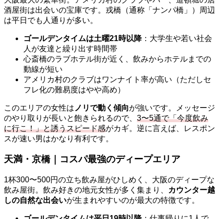
酒屋街は出会いの宝庫です。戎橋（通称「ナンパ橋」）周辺
は平日でも人通りが多い。
ゴールデンタイムは土曜21時以降
：大学生や若い社会
人が友達と繰り出す時間帯
心斎橋のラブホテル街が近く、飲みからホテルまでの
動線が短い
アメリカ村のクラブはワンナイト率が高い（ただしセ
フレ化の難易度はやや高め）
このエリアの女性は
ノリで動く傾向
が強いです。メッセージ
のやり取りが長いと飽きられるので、
3〜5通で「今度飲み
に行こ！」と誘うスピード感
がカギ。逆に言えば、レスポン
スが速い男はかなり有利です。
天満・京橋｜コスパ最強のディープエリア
1杯300〜500円の立ち飲み屋がひしめく、大阪のディープな
飲み屋街。飲み好きの地元女性が多く集まり、
カウンター越
しの自然な出会い
が生まれやすいのが最大の特徴です。
ゴールデンタイムは平日19時以降
：仕事帰りに1人で