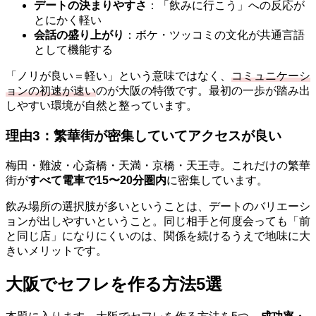
デートの決まりやすさ
：「飲みに行こう」への反応が
とにかく軽い
会話の盛り上がり
：ボケ・ツッコミの文化が共通言語
として機能する
「ノリが良い＝軽い」という意味ではなく、
コミュニケーシ
ョンの初速が速い
のが大阪の特徴です。最初の一歩が踏み出
しやすい環境が自然と整っています。
理由3：繁華街が密集していてアクセスが良い
梅田・難波・心斎橋・天満・京橋・天王寺。これだけの繁華
街が
すべて電車で15〜20分圏内
に密集しています。
飲み場所の選択肢が多いということは、デートのバリエーシ
ョンが出しやすいということ。同じ相手と何度会っても「前
と同じ店」になりにくいのは、関係を続けるうえで地味に大
きいメリットです。
大阪でセフレを作る方法5選