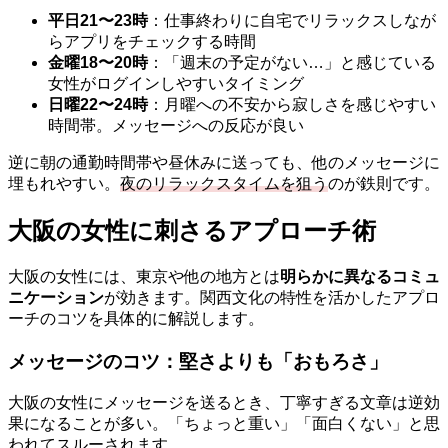
平日21〜23時
：仕事終わりに自宅でリラックスしなが
らアプリをチェックする時間
金曜18〜20時
：「週末の予定がない…」と感じている
女性がログインしやすいタイミング
日曜22〜24時
：月曜への不安から寂しさを感じやすい
時間帯。メッセージへの反応が良い
逆に朝の通勤時間帯や昼休みに送っても、他のメッセージに
埋もれやすい。
夜のリラックスタイムを狙う
のが鉄則です。
大阪の女性に刺さるアプローチ術
大阪の女性には、東京や他の地方とは
明らかに異なるコミュ
ニケーション
が効きます。関西文化の特性を活かしたアプロ
ーチのコツを具体的に解説します。
メッセージのコツ：堅さよりも「おもろさ」
大阪の女性にメッセージを送るとき、丁寧すぎる文章は逆効
果になることが多い。「ちょっと重い」「面白くない」と思
われてスルーされます。