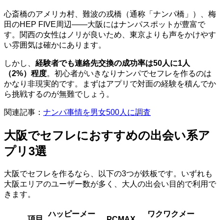
心斎橋のアメリカ村、難波の戎橋（通称「ナンパ橋」）、梅
田のHEP FIVE周辺――大阪にはナンパスポットが豊富で
す。関西の女性はノリが良いため、東京よりも声をかけやす
い雰囲気は確かにあります。
しかし、
経験者でも連絡先交換の成功率は50人に1人
（2%）程度
。初心者がいきなりナンパでセフレを作るのは
かなり非現実的です。まずはアプリで対面の経験を積んでか
ら挑戦するのが無難でしょう。
関連記事：
ナンパ事情を男女500人に調査
大阪でセフレにおすすめの出会い系ア
プリ3選
大阪でセフレを作るなら、以下の3つが鉄板です。いずれも
大阪エリアのユーザー数が多く、大人の出会い目的で利用で
きます。
ハッピーメー
ワクワクメー
項目
PCMAX