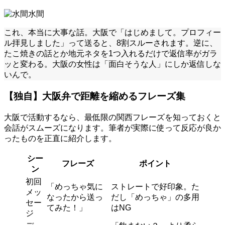
水間
これ、本当に大事な話。大阪で「はじめまして。プロフィー
ル拝見しました」って送ると、8割スルーされます。逆に、
たこ焼きの話とか地元ネタを1つ入れるだけで返信率がガラ
ッと変わる。大阪の女性は「面白そうな人」にしか返信しな
いんで。
【独自】大阪弁で距離を縮めるフレーズ集
大阪で活動するなら、最低限の関西フレーズを知っておくと
会話がスムーズになります。筆者が実際に使って反応が良か
ったものを正直に紹介します。
シー
フレーズ
ポイント
ン
初回
「めっちゃ気に
ストレートで好印象。た
メッ
なったから送っ
だし「めっちゃ」の多用
セー
てみた！」
はNG
ジ