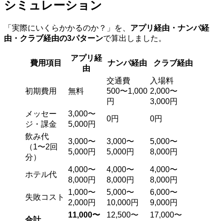
シミュレーション
「実際にいくらかかるのか？」を、
アプリ経由・ナンパ経
由・クラブ経由の3パターン
で算出しました。
アプリ経
費用項目
ナンパ経由
クラブ経由
由
交通費
入場料
初期費用
無料
500〜1,000
2,000〜
円
3,000円
メッセー
3,000〜
0円
0円
ジ・課金
5,000円
飲み代
3,000〜
3,000〜
5,000〜
（1〜2回
5,000円
5,000円
8,000円
分）
4,000〜
4,000〜
4,000〜
ホテル代
8,000円
8,000円
8,000円
1,000〜
5,000〜
6,000〜
失敗コスト
2,000円
10,000円
9,000円
11,000〜
12,500〜
17,000〜
合計