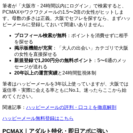
筆者が「大阪市・24時間以内にログイン」で検索すると、
PCMAXやワクワクメールの1.5〜2倍の女性がヒットしま
す。母数の多さは正義。大阪でセフレを探すなら、まずハッ
ピーメールに登録しておいて間違いありません。
プロフィール検索が無料
：ポイントを消費せずに相手
を探せる
掲示板機能が充実
：「大人の出会い」カテゴリで大阪
の女性を直接探せる
新規登録で1,200円分の無料ポイント
：5〜6通のメッ
セージが送れる
20年以上の運営実績
と24時間監視体制
筆者はハッピーメールを3年以上使っていますが、大阪では
返信率・実際に会える率ともにNo.1。迷ったらここから始
めてください。
関連記事：
ハッピーメールの評判・口コミを徹底解剖
ハッピーメール無料登録はこちら
PCMAX｜アダルト特化・即日アポに強い