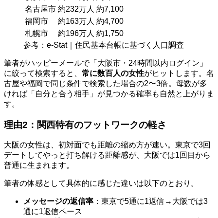
名古屋市
約232万人
約7,100
福岡市
約163万人
約4,700
札幌市
約196万人
約1,750
参考：e-Stat｜住民基本台帳に基づく人口調査
筆者がハッピーメールで「大阪市・24時間以内ログイン」
に絞って検索すると、
常に数百人の女性
がヒットします。名
古屋や福岡で同じ条件で検索した場合の2〜3倍。母数が多
ければ「自分と合う相手」が見つかる確率も自然と上がりま
す。
理由2：関西特有のフットワークの軽さ
大阪の女性は、初対面でも距離の縮め方が速い。東京で3回
デートしてやっと打ち解ける距離感が、大阪では1回目から
普通に生まれます。
筆者の体感として具体的に感じた違いは以下のとおり。
メッセージの返信率
：東京で5通に1返信→大阪では3
通に1返信ペース