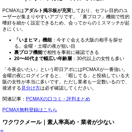
PCMAXは
アダルト掲示板が充実
しており、セフレ目的のユ
ーザーが集まりやすいアプリです。「裏プロフ」機能で性的
嗜好を細かく設定できるため、会ってからのミスマッチが起
きにくい。
「いまヒマ」機能
：今すぐ会える大阪の相手を探せ
る。金曜・土曜の夜が狙い目
裏プロフ機能
で相性を事前に確認できる
20〜40代まで幅広い年齢層
：30代以上の女性も多い
「今夜会いたい」という即日アポにはPCMAXが一番強い。
金曜の夜にログインすると、「暇してる」と投稿している大
阪の女性が本当に多いです。ただし業者も一定数いるので、
後述する
見分け方
は必ず確認してください。
関連記事：
PCMAXの口コミ・評判まとめ
PCMAX無料登録はこちら
ワクワクメール｜素人率高め・業者が少ない