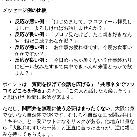
メッセージ例の比較
反応が悪い例
：「はじめまして。プロフィール拝見し
ました。よろしければお話しませんか？」
反応が良い例
：「プロフ見たけど、たこ焼き好きなん
や！銀だこ派？わなか派？」
反応が悪い例
：「お仕事お疲れ様です。今度お食事い
かがですか？」
反応が良い例
：「今日めっちゃ暑くない？仕事終わり
にビール飲みたすぎて集中できへんw 来週どっかで飲
まん？」
ポイントは
「質問を投げて会話を広げる」「共感ネタでツッ
コミどころを作る」
の2つ。「この人と話したら楽しそう」
と思わせた瞬間に返信が来ます。
ただし、
関西弁を無理に使う必要はまったくない
。大阪出身
でないなら自然体でOKです。むしろ不自然なエセ関西弁は
「キモい」と一発アウトになるリスクがある。他地方出身な
ら「大阪弁むずいわ〜笑」と正直に言ったほうが、逆に親し
みを持ってもらえます。