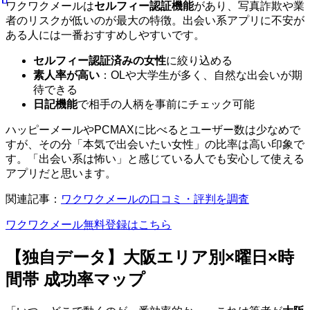
ワクワクメールは
セルフィー認証機能
があり、写真詐欺や業
者のリスクが低いのが最大の特徴。出会い系アプリに不安が
ある人には一番おすすめしやすいです。
セルフィー認証済みの女性
に絞り込める
素人率が高い
：OLや大学生が多く、自然な出会いが期
待できる
日記機能
で相手の人柄を事前にチェック可能
ハッピーメールやPCMAXに比べるとユーザー数は少なめで
すが、その分「本気で出会いたい女性」の比率は高い印象で
す。「出会い系は怖い」と感じている人でも安心して使える
アプリだと思います。
関連記事：
ワクワクメールの口コミ・評判を調査
ワクワクメール無料登録はこちら
【独自データ】大阪エリア別×曜日×時
間帯 成功率マップ