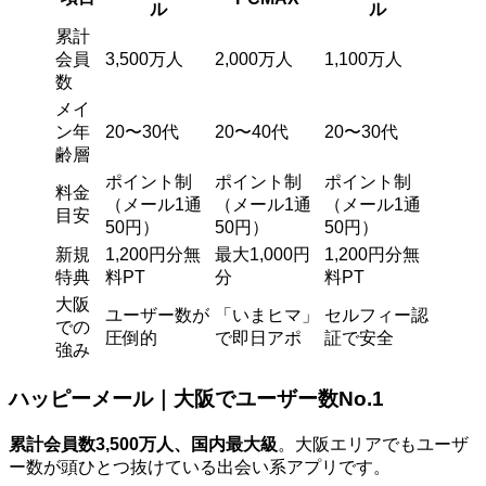
ル
ル
累計
会員
3,500万人
2,000万人
1,100万人
数
メイ
ン年
20〜30代
20〜40代
20〜30代
齢層
ポイント制
ポイント制
ポイント制
料金
（メール1通
（メール1通
（メール1通
目安
50円）
50円）
50円）
新規
1,200円分無
最大1,000円
1,200円分無
特典
料PT
分
料PT
大阪
ユーザー数が
「いまヒマ」
セルフィー認
での
圧倒的
で即日アポ
証で安全
強み
ハッピーメール｜大阪でユーザー数No.1
累計会員数3,500万人、国内最大級
。大阪エリアでもユーザ
ー数が頭ひとつ抜けている出会い系アプリです。