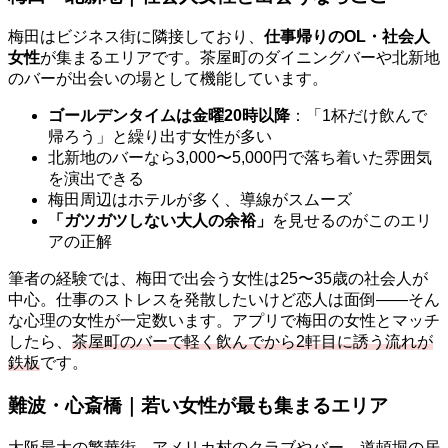
梅田はビジネス街に隣接しており、
仕事帰りのOL・社会人
女性
が集まるエリアです。茶屋町のダイニングバーや北新地
のバーが出会いの場として機能しています。
ゴールデンタイムは金曜20時以降
：「1杯だけ飲んで
帰ろう」と繰り出す女性が多い
北新地のバーなら3,000〜5,000円で落ち着いた雰囲気
を演出できる
梅田周辺はホテルが多く、導線がスムーズ
「ガツガツしない大人の余裕」
を見せるのがこのエリ
アの正解
筆者の経験では、梅田で出会う女性は25〜35歳の社会人が
中心。仕事のストレスを発散したいけど恋人は面倒――そん
な心理の女性が一定数います。アプリで梅田の女性とマッチ
したら、
茶屋町のバーで軽く飲んでから2軒目に誘う流れが
鉄板
です。
難波・心斎橋｜若い女性が最も集まるエリア
大阪最大の繁華街。アメリカ村のクラブやバー、道頓堀の居