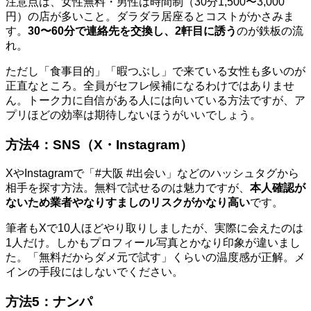
注意点は、女性無料・男性は時間制（30分1,500〜3,000
円）の店が多いこと。ダラダラ居座るとコストがかさみま
す。
30〜60分で連絡先を交換し、2軒目に誘う
のが鉄板の流
れ。
ただし「食事目的」「暇つぶし」で来ている女性も多いのが
正直なところ。全員がセフレ候補になるわけではありませ
ん。トーク力に自信がある人には向いている方法ですが、ア
プリほどの効率は期待しないほうがいいでしょう。
方法4：SNS（X・Instagram）
XやInstagramで「#大阪 #出会い」などのハッシュタグから
相手を探す方法。無料で試せるのは魅力ですが、
本人確認が
ないため業者やなりすましのリスクがかなり高い
です。
筆者もXで10人ほどやり取りしましたが、実際に会えたのは
1人だけ。しかもプロフィール写真とかなり印象が違いまし
た。「無料だからダメ元で試す」くらいの温度感が正解。メ
インの手段にはしないでください。
方法5：ナンパ