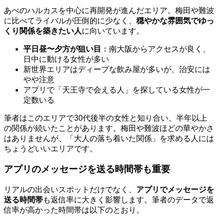
あべのハルカスを中心に再開発が進んだエリア。梅田や難波
に比べてライバルが圧倒的に少なく、
穏やかな雰囲気でゆっ
くり関係を築きたい人
に向いています。
平日昼〜夕方が狙い目
：南大阪からアクセスが良く、
日中に動ける女性が多い
新世界エリアはディープな飲み屋が多いが、治安には
やや注意
アプリで「天王寺で会える人」を探している女性が一
定数いる
筆者はこのエリアで30代後半の女性と知り合い、半年以上
の関係が続いたことがあります。梅田や難波ほどの華やかさ
はありませんが、「大人の落ち着いた関係」を求める人には
ちょうどいいエリアです。
アプリのメッセージを送る時間帯も重要
リアルの出会いスポットだけでなく、
アプリでメッセージを
送る時間帯
も返信率に大きく影響します。筆者のデータで返
信率が高かった時間帯は以下のとおり。