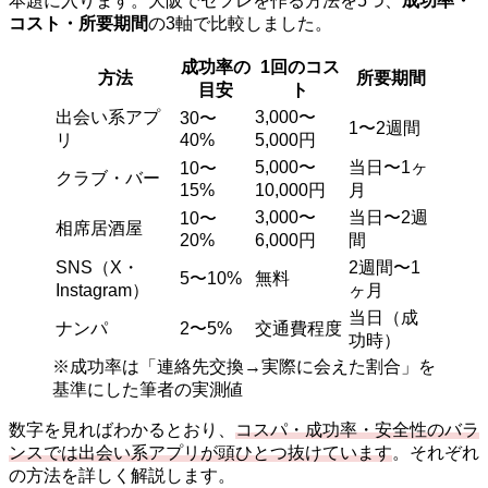
本題に入ります。大阪でセフレを作る方法を5つ、
成功率・
コスト・所要期間
の3軸で比較しました。
成功率の
1回のコス
方法
所要期間
目安
ト
出会い系アプ
3,000〜
30〜
1〜2週間
リ
40%
5,000円
5,000〜
当日〜1ヶ
10〜
クラブ・バー
15%
10,000円
月
3,000〜
当日〜2週
10〜
相席居酒屋
20%
6,000円
間
SNS（X・
2週間〜1
5〜10%
無料
Instagram）
ヶ月
当日（成
ナンパ
2〜5%
交通費程度
功時）
※成功率は「連絡先交換→実際に会えた割合」を
基準にした筆者の実測値
数字を見ればわかるとおり、
コスパ・成功率・安全性のバラ
ンスでは出会い系アプリが頭ひとつ抜けています
。それぞれ
の方法を詳しく解説します。