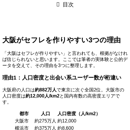
目次
大阪がセフレを作りやすい3つの理由
「大阪はセフレが作りやすい」と言われても、根拠がなけれ
ば信じられないと思います。ここでは筆者の実体験と公的デ
ータを交えて、その理由を3つに整理します。
理由1：人口密度と出会い系ユーザー数が桁違い
大阪府の人口は
約882万人
で東京に次ぐ全国2位。大阪市の
人口密度は
約12,000人/km2
と国内有数の高密度エリアで
す。
都市
人口
人口密度（人/km2）
大阪市
約275万人
約12,000
横浜市
約375万人
約8,600