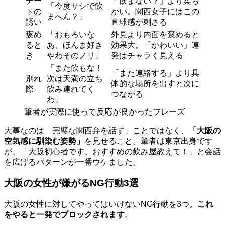
デー
「飲まない？」より柔ら
「今度サシで飲
トの
かい。関西女子にはこの
まへん？」
誘い
直球感が刺さる
褒め
「おもろいな
外見より内面を褒めると
ると
あ、ほんま好き
効果大。「かわいい」連
き
やわそのノリ」
発はチャラく見える
「また飲もな！
「また連絡する」より具
別れ
次は天満の立ち
体的な場所を出すと次に
際
飲み連れてく
つながる
わ」
筆者が実際に使って反応が良かったフレーズ
大事なのは「完璧な関西弁を話す」ことではなく、
「大阪の
空気感に馴染む姿勢」
を見せること。筆者は東京出身です
が、「大阪初心者です、おすすめの飲み屋教えて！」と会話
を広げるパターンが一番ウケました。
大阪の女性が嫌がるNG行動3選
大阪の女性に対してやってはいけないNG行動を3つ。
これ
をやると一発でブロックされます
。