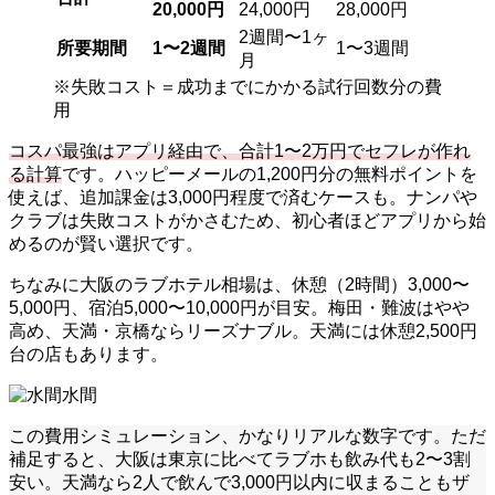
20,000円
24,000円
28,000円
2週間〜1ヶ
所要期間
1〜2週間
1〜3週間
月
※失敗コスト＝成功までにかかる試行回数分の費
用
コスパ最強はアプリ経由で、合計1〜2万円でセフレが作れ
る計算
です。ハッピーメールの1,200円分の無料ポイントを
使えば、追加課金は3,000円程度で済むケースも。ナンパや
クラブは失敗コストがかさむため、初心者ほどアプリから始
めるのが賢い選択です。
ちなみに大阪のラブホテル相場は、休憩（2時間）3,000〜
5,000円、宿泊5,000〜10,000円が目安。梅田・難波はやや
高め、天満・京橋ならリーズナブル。天満には休憩2,500円
台の店もあります。
水間
この費用シミュレーション、かなりリアルな数字です。ただ
補足すると、大阪は東京に比べてラブホも飲み代も2〜3割
安い。天満なら2人で飲んで3,000円以内に収まることもザ