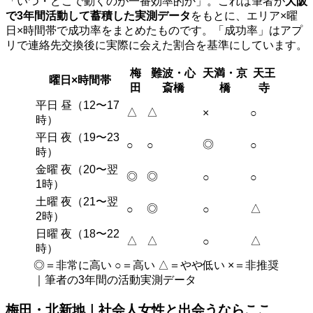
「いつ・どこで動くのが一番効率的か」。これは筆者が
大阪
で3年間活動して蓄積した実測データ
をもとに、エリア×曜
日×時間帯で成功率をまとめたものです。「成功率」はアプ
リで連絡先交換後に実際に会えた割合を基準にしています。
梅
難波・心
天満・京
天王
曜日×時間帯
田
斎橋
橋
寺
平日 昼（12〜17
△
△
×
○
時）
平日 夜（19〜23
◎
○
○
○
時）
金曜 夜（20〜翌
◎
◎
○
○
1時）
土曜 夜（21〜翌
◎
△
○
○
2時）
日曜 夜（18〜22
△
△
△
○
時）
◎＝非常に高い ○＝高い △＝やや低い ×＝非推奨
｜筆者の3年間の活動実測データ
梅田・北新地｜社会人女性と出会うならここ