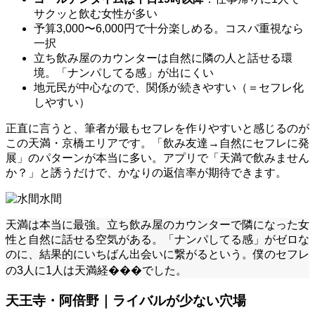
サクッと飲む女性が多い
予算3,000〜6,000円で十分楽しめる。コスパ重視なら
一択
立ち飲み屋のカウンターは自然に隣の人と話せる環
境。「ナンパしてる感」が出にくい
地元民が中心なので、関係が続きやすい（＝セフレ化
しやすい）
正直に言うと、筆者が最もセフレを作りやすいと感じるのが
この天満・京橋エリアです。「飲み友達→自然にセフレに発
展」のパターンが本当に多い。アプリで「天満で飲みません
か？」と誘うだけで、かなりの返信率が期待できます。
水間
天満は本当に最強。立ち飲み屋のカウンターで隣になった女
性と自然に話せる空気がある。「ナンパしてる感」がゼロな
のに、結果的にいちばん出会いに繋がるという。僕のセフレ
の3人に1人は天満経���でした。
天王寺・阿倍野｜ライバルが少ない穴場