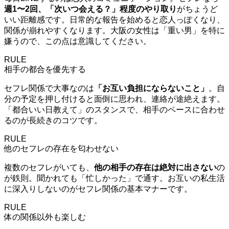
週1〜2回、「次いつ会える？」程度のやり取り
がちょうど
いい距離感です。日常的な報告を始めると恋人っぽくなり、
関係が崩れやすくなります。大阪の女性は「重い男」を特に
嫌うので、この点は意識してください。
RULE
相手の都合を優先する
セフレ関係で大事なのは
「お互い負担にならないこと」
。自
分の予定を押し付けると面倒に思われ、連絡が途絶えます。
「都合いい日教えて」のスタンスで、相手のペースに合わせ
るのが長続きのコツです。
RULE
他のセフレの存在を匂わせない
複数のセフレがいても、
他の相手の存在は絶対に出さない
の
が鉄則。聞かれても「忙しかった」で通す。お互いの私生活
に深入りしないのがセフレ関係の基本マナーです。
RULE
体の関係以外も楽しむ