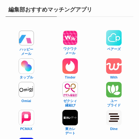
編集部おすすめマッチングアプリ
ワクワク
ペアーズ
ハッピー
メール
メール
タップル
With
Tinder
Omiai
ゼクシィ
ユー
縁結び
ブライド
PCMAX
東カレ
Dine
デート