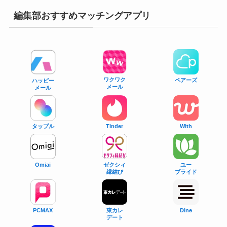
編集部おすすめマッチングアプリ
ワクワク
ペアーズ
ハッピー
メール
メール
タップル
With
Tinder
Omiai
ゼクシィ
ユー
縁結び
ブライド
PCMAX
東カレ
Dine
デート