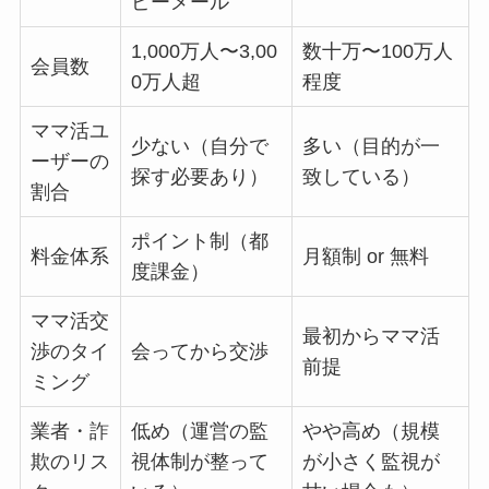
ピーメール
1,000万人〜3,00
数十万〜100万人
会員数
0万人超
程度
ママ活ユ
少ない（自分で
多い（目的が一
ーザーの
探す必要あり）
致している）
割合
ポイント制（都
料金体系
月額制 or 無料
度課金）
ママ活交
最初からママ活
渉のタイ
会ってから交渉
前提
ミング
業者・詐
低め（運営の監
やや高め（規模
欺のリス
視体制が整って
が小さく監視が