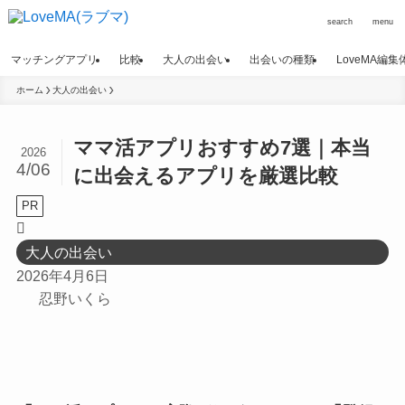
search
menu
マッチングアプリ
比較
大人の出会い
出会いの種類
LoveMA編
ホーム
大人の出会い
ママ活アプリおすすめ7選｜本当
2026
4/06
に出会えるアプリを厳選比較
PR
大人の出会い
2026年4月6日
忍野いくら