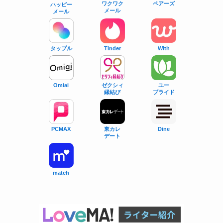
ワクワク
ペアーズ
ハッピー
メール
メール
タップル
With
Tinder
Omiai
ゼクシィ
ユー
縁結び
ブライド
PCMAX
東カレ
Dine
デート
match