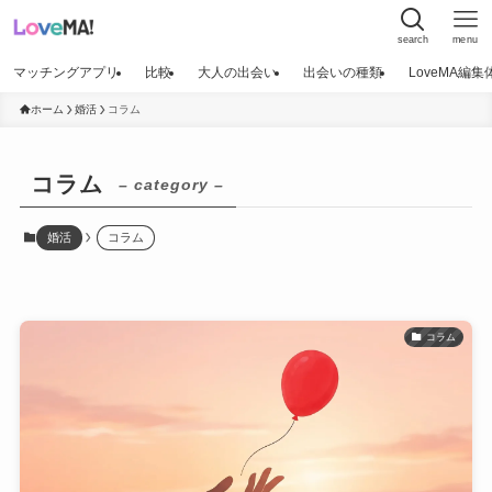
search
menu
マッチングアプリ
比較
大人の出会い
出会いの種類
LoveMA編
ホーム
婚活
コラム
コラム
– category –
婚活
コラム
コラム