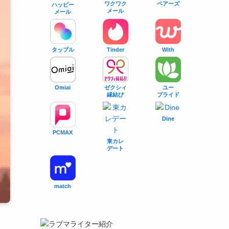
ワクワク
ペアーズ
ハッピー
メール
メール
タップル
With
Tinder
Omiai
ゼクシィ
ユー
縁結び
ブライド
Dine
PCMAX
東カレ
デート
match