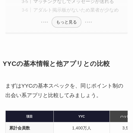
マッチングなしでメッセージが送れる
アダルト掲示板がないため業者が少なめ
もっと見る
YYCの基本情報と他アプリとの比較
まずはYYCの基本スペックを、同じポイント制の
出会い系アプリと比較してみましょう。
項目
YYC
ハッピ
累計会員数
1,400万人
3,5