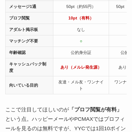
メッセージ1通
50pt（約55円）
50pt（
プロフ閲覧
10pt（有料）
無
アダルト掲示板
なし
あ
マッチング不要
○
○
年齢確認
公的身分証
公的
キャッシュバック制
あり（メルレ発生源）
あり（
度
友達・メル友・ワンナイ
ワンナイ
向いている目的
ト
ここで注目してほしいのが
「プロフ閲覧が有料」
という点。ハッピーメールやPCMAXではプロフィ
ールを見るのは無料ですが、YYCでは1回10ポイン