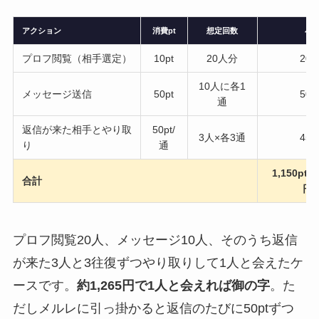
アクション
消費pt
想定回数
小
プロフ閲覧（相手選定）
10pt
20人分
200
10人に各1
メッセージ送信
50pt
500
通
返信が来た相手とやり取
50pt/
3人×各3通
450
り
通
1,150pt（
合計
円
プロフ閲覧20人、メッセージ10人、そのうち返信
が来た3人と3往復ずつやり取りして1人と会えたケ
ースです。
約1,265円で1人と会えれば御の字
。た
だしメルレに引っ掛かると返信のたびに50ptずつ