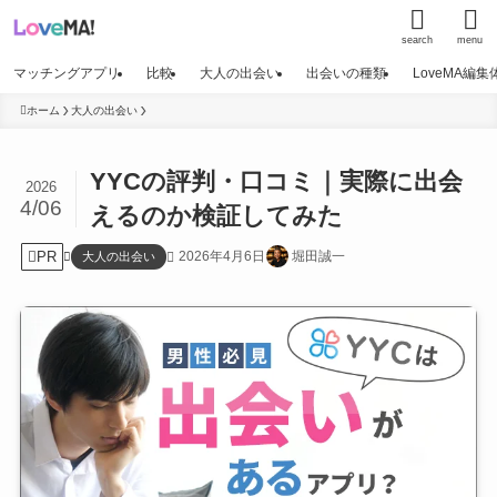
search
menu
マッチングアプリ
比較
大人の出会い
出会いの種類
LoveMA編
ホーム
大人の出会い
YYCの評判・口コミ｜実際に出会
2026
4/06
えるのか検証してみた
PR
2026年4月6日
堀田誠一
大人の出会い