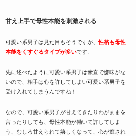
甘え上手で母性本能を刺激される
可愛い系男子は見た目もそうですが、
性格も母性
本能をくすぐるタイプが多い
です。
先に述べたように可愛い系男子は素直で嫌味がな
いので、相手は心を許してしまい可愛い系男子を
受け入れてしまうんですね！
なので、可愛い系男子が甘えてきたりわがままを
言ったりしても、母性本能が働いて許してしま
う、むしろ甘えられて嬉しくなって、心が癒され