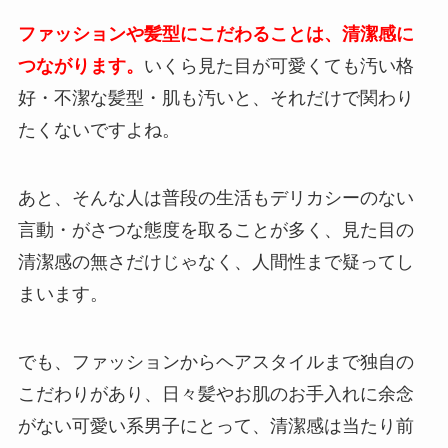
ファッションや髪型にこだわることは、清潔感に
つながります。
いくら見た目が可愛くても汚い格
好・不潔な髪型・肌も汚いと、それだけで関わり
たくないですよね。
あと、そんな人は普段の生活もデリカシーのない
言動・がさつな態度を取ることが多く、見た目の
清潔感の無さだけじゃなく、人間性まで疑ってし
まいます。
でも、ファッションからヘアスタイルまで独自の
こだわりがあり、日々髪やお肌のお手入れに余念
がない可愛い系男子にとって、清潔感は当たり前