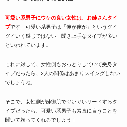
可愛い系男子にウケの良い女性は、お姉さんタイ
プ
です。可愛い系男子は「俺が俺が」というグイ
グイいく感じではない、聞き上手なタイプが多い
といわれています。
これに対して、女性側もおっとりしていて受身タ
イプだったら、2人の関係はあまりスイングしない
でしょうね。
そこで、女性側が姉御肌でぐいぐいリードするタ
イプだったら、可愛い系男子も素直に言うことを
聞いて頼ってくれるでしょう！