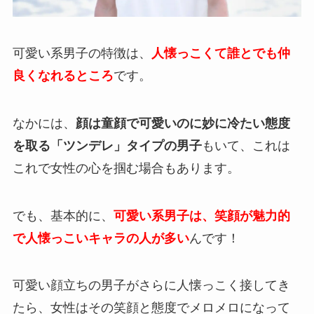
可愛い系男子の特徴は、
人懐っこくて誰とでも仲
良くなれるところ
です。
なかには、
顔は童顔で可愛いのに妙に冷たい態度
を取る「ツンデレ」タイプの男子
もいて、これは
これで女性の心を掴む場合もあります。
でも、基本的に、
可愛い系男子は、笑顔が魅力的
で人懐っこいキャラの人が多い
んです！
可愛い顔立ちの男子がさらに人懐っこく接してき
たら、女性はその笑顔と態度でメロメロになって