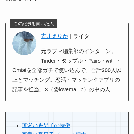
この記事を書いた人
古川えりか
｜ライター
元ラブマ編集部のインターン。
Tinder・タップル・Pairs・with・
Omiaiを全部ガチで使い込んで、合計300人以
上とマッチング。恋活・マッチングアプリの
記事を担当。X（@lovema_jp）の中の人。
可愛い系男子の特徴