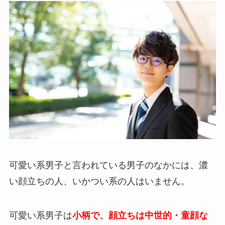
可愛い系男子と言われている男子のなかには、濃
い顔立ちの人、いかつい系の人はいません。
可愛い系男子は
小柄で、顔立ちは中世的・童顔な