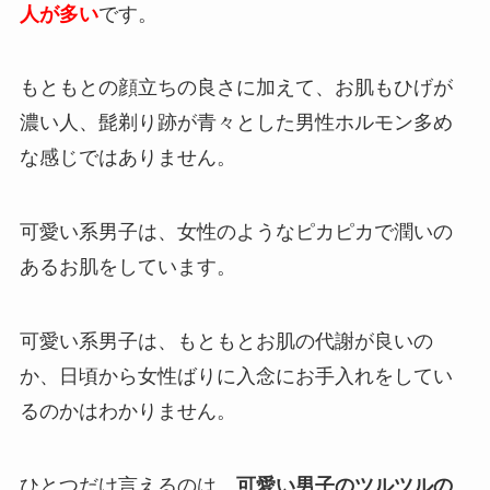
人が多い
です。
もともとの顔立ちの良さに加えて、お肌もひげが
濃い人、髭剃り跡が青々とした男性ホルモン多め
な感じではありません。
可愛い系男子は、女性のようなピカピカで潤いの
あるお肌をしています。
可愛い系男子は、もともとお肌の代謝が良いの
か、日頃から女性ばりに入念にお手入れをしてい
るのかはわかりません。
ひとつだけ言えるのは、
可愛い男子のツルツルの