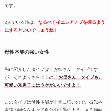
です。
2人でいる時は、
なるべくイニシアチブを握るよう
にするといいでしょうね！
母性本能の強い女性
先に紹介したタイプは「お姉さん」タイプです
が、それよりさらに上の
「
お母さん」タイプも、
可愛い系男子にはウケがいいですよ！
このタイプは母性本能が非常に強いので、彼氏や
友達の男性をすべて自分の子供のように見る傾向