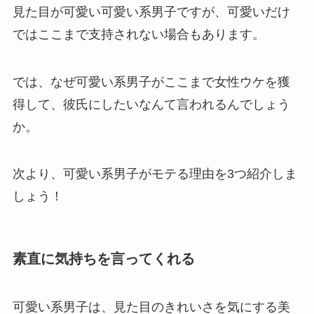
見た目が可愛い可愛い系男子ですが、可愛いだけ
ではここまで支持されない場合もあります。
では、なぜ可愛い系男子がここまで女性ウケを獲
得して、彼氏にしたいなんて言われるんでしょう
か。
次より、可愛い系男子がモテる理由を3つ紹介しま
しょう！
素直に気持ちを言ってくれる
可愛い系男子は、見た目のきれいさを気にする美