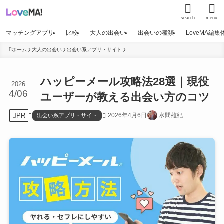
search
menu
マッチングアプリ
比較
大人の出会い
出会いの種類
LoveMA編
ホーム
大人の出会い
出会い系アプリ・サイト
ハッピーメール攻略法28選｜現役
2026
4/06
ユーザーが教える出会い方のコツ
PR
2026年4月6日
水間雄紀
出会い系アプリ・サイト