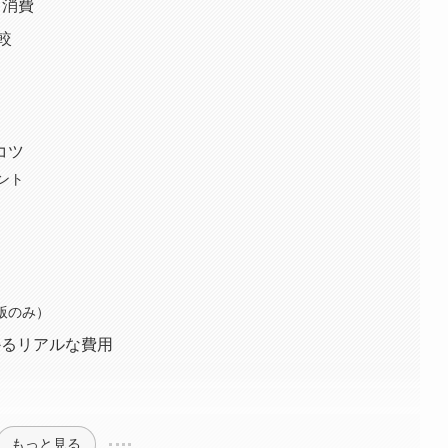
ト消費
比較
コツ
ント
版のみ）
かるリアルな費用
もっと見る