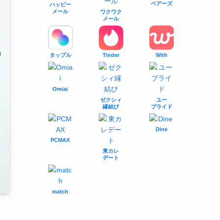
ペアーズ
ハッピー
メール
ワクワク
メール
タップル
With
Tinder
Omiai
ゼクシィ
ユー
縁結び
ブライド
Dine
PCMAX
東カレ
デート
match