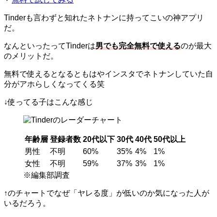
Tinderも言わずと知れたネトナンに持ってこいの神アプリ
だ。
なんといったってTinderは
男でも完全無料で使える
のが最大
のメリットだ。
無料で使えるとなるともはやインスタでネトナンしていた自
分がアホらしくなってくる笑
↓使ってる子はこんな感じ
年齢層
登録者数
20代以下
30代
40代
50代以上
男性
不明
60%
35%
4%
1%
女性
不明
59%
37%
3%
1%
※編集部調査
↑のチャートでなぜ「ヤレる度」が低いのか気になった人が
いるだろう。