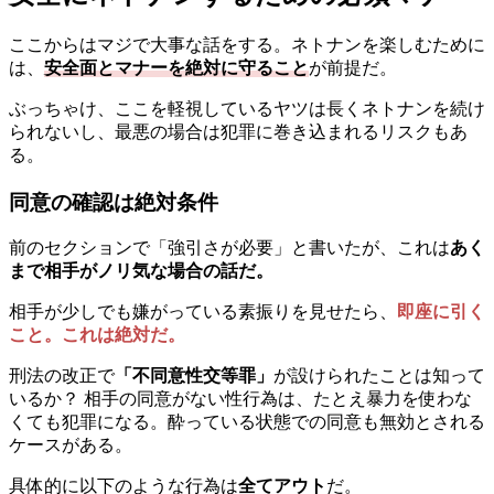
ここからはマジで大事な話をする。ネトナンを楽しむために
は、
安全面とマナーを絶対に守ること
が前提だ。
ぶっちゃけ、ここを軽視しているヤツは長くネトナンを続け
られないし、最悪の場合は犯罪に巻き込まれるリスクもあ
る。
同意の確認は絶対条件
前のセクションで「強引さが必要」と書いたが、これは
あく
まで相手がノリ気な場合の話だ。
相手が少しでも嫌がっている素振りを見せたら、
即座に引く
こと。これは絶対だ。
刑法の改正で
「不同意性交等罪」
が設けられたことは知って
いるか？ 相手の同意がない性行為は、たとえ暴力を使わな
くても犯罪になる。酔っている状態での同意も無効とされる
ケースがある。
具体的に以下のような行為は
全てアウト
だ。