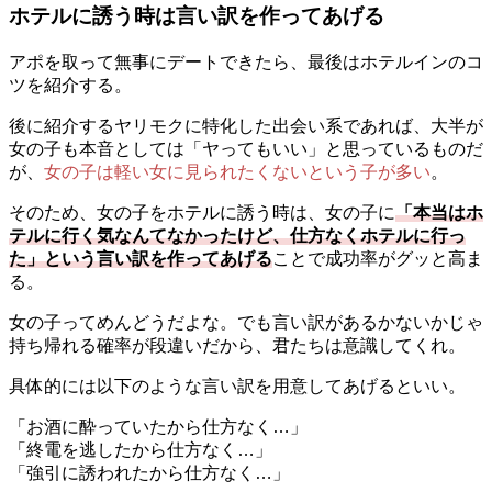
ホテルに誘う時は言い訳を作ってあげる
アポを取って無事にデートできたら、最後はホテルインのコ
ツを紹介する。
後に紹介するヤリモクに特化した出会い系であれば、大半が
女の子も本音としては「ヤってもいい」と思っているものだ
が、
女の子は軽い女に見られたくないという子が多い
。
そのため、女の子をホテルに誘う時は、女の子に
「本当はホ
テルに行く気なんてなかったけど、仕方なくホテルに行っ
た」という言い訳を作ってあげる
ことで成功率がグッと高ま
る。
女の子ってめんどうだよな。でも言い訳があるかないかじゃ
持ち帰れる確率が段違いだから、君たちは意識してくれ。
具体的には以下のような言い訳を用意してあげるといい。
「お酒に酔っていたから仕方なく…」
「終電を逃したから仕方なく…」
「強引に誘われたから仕方なく…」