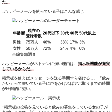
た。
↓ハッピーメールを使っている子はこんな感じ
現在の
年齢層
20代以下
30代
40代
50代以上
登録者数
男性
75万人
46%
33%
17%
3%
女性
50万人
72%
24%
4%
0%
※編集部調査
ハッピーメールがネトナンに強い理由は、
掲示板機能が充実
しているからだ。
掲示板を使えばメッセージを送る手間すら省けるし、「飲み
たい」って書いている子に声をかければアポ取りまでの時間
が圧倒的に短い。
↑掲示板の投稿を見ていると飲みの募集をしている女の子が