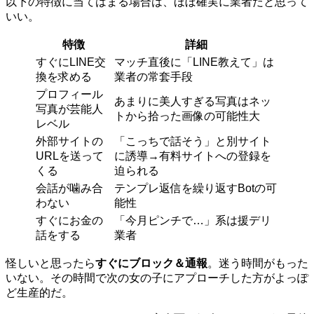
以下の特徴に当てはまる場合は、ほぼ確実に業者だと思って
いい。
特徴
詳細
すぐにLINE交
マッチ直後に「LINE教えて」は
換を求める
業者の常套手段
プロフィール
あまりに美人すぎる写真はネッ
写真が芸能人
トから拾った画像の可能性大
レベル
外部サイトの
「こっちで話そう」と別サイト
URLを送って
に誘導→有料サイトへの登録を
くる
迫られる
会話が噛み合
テンプレ返信を繰り返すBotの可
わない
能性
すぐにお金の
「今月ピンチで…」系は援デリ
話をする
業者
怪しいと思ったら
すぐにブロック＆通報
。迷う時間がもった
いない。その時間で次の女の子にアプローチした方がよっぽ
ど生産的だ。