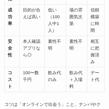
成
目的が合
低い
場の雰
信頼
功
えば高い
（100
囲気次
構築
率
人中1
第
に時
人）
間
安
本人確認
素性不
素性不
相互
全
アプリな
明
明
に把
性
ら◎
握済
み
コ
100〜数
飲み代
飲み代
デー
ス
千円
のみ
＋入場
ト代
ト
料
コツは「オンラインで出会う」こと。ナンパやク