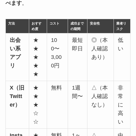
べます
。
方法
おすす
コスト
成功まで
安全性
業者リ
め度
の期間
スク
出会
★
10
最短
◎（本
低
い系
★
0〜
即日
人確認
い
アプ
★
3,00
あり）
リ
★
0円
★
X（旧
★
無料
1週
△（本
非
Twitt
★
間〜
人確認
常
er）
★
なし）
に
☆
高
☆
い
Insta
★
無料
1ヶ
△
中