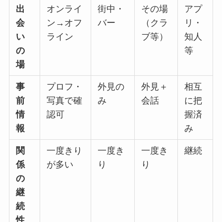
出
オンライ
街中・
その場
アプ
会
ン→オフ
バー
（クラ
リ・
い
ライン
ブ等）
知人
の
等
場
事
プロフ・
外見の
外見＋
相互
前
写真で確
み
会話
に把
情
認可
握済
報
み
関
一度きり
一度き
一度き
継続
係
が多い
り
り
の
継
続
性