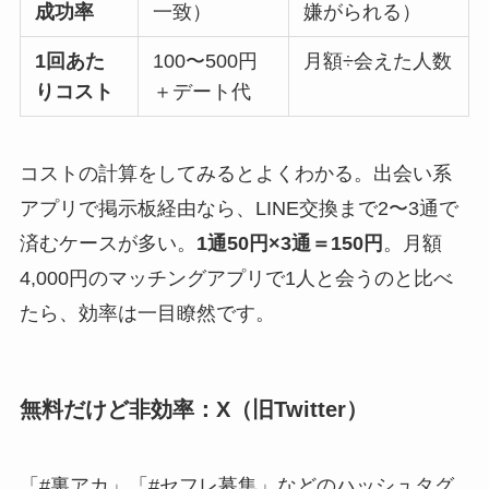
成功率
一致）
嫌がられる）
1回あた
100〜500円
月額÷会えた人数
りコスト
＋デート代
コストの計算をしてみるとよくわかる。出会い系
アプリで掲示板経由なら、LINE交換まで2〜3通で
済むケースが多い。
1通50円×3通＝150円
。月額
4,000円のマッチングアプリで1人と会うのと比べ
たら、効率は一目瞭然です。
無料だけど非効率：X（旧Twitter）
「#裏アカ」「#セフレ募集」などのハッシュタグ