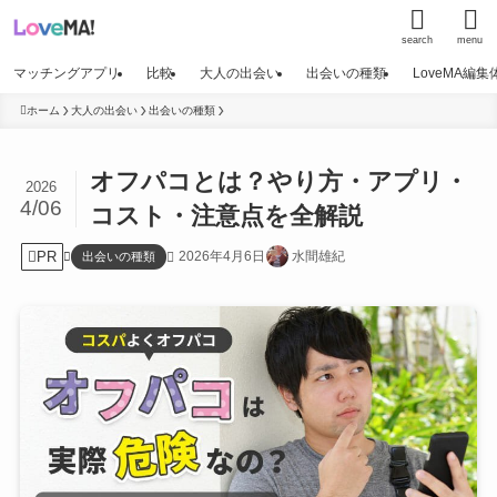
search
menu
マッチングアプリ
比較
大人の出会い
出会いの種類
LoveMA編
ホーム
大人の出会い
出会いの種類
オフパコとは？やり方・アプリ・
2026
4/06
コスト・注意点を全解説
PR
2026年4月6日
水間雄紀
出会いの種類