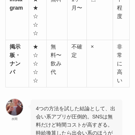
gram
★
月〜
程
☆
度
☆
☆
掲示
★
無
不確
×
非
板・
☆
料〜
定
常
ナン
☆
飲み
に
パ
☆
代
高
☆
い
4つの方法を試した結論として、出
会い系アプリが圧倒的。SNSは無
水間
料だけど時間コストが高すぎる。
時給換算したら出会い系のほうが