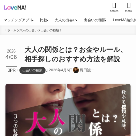
search
menu
マッチングアプリ
比較
大人の出会い
出会いの種類
LoveMA編
ホーム
大人の出会い
出会いの種類
大人の関係とは？お金やルール、
2026
4/06
相手探しのおすすめ方法を解説
PR
2026年4月6日
堀田誠一
出会いの種類