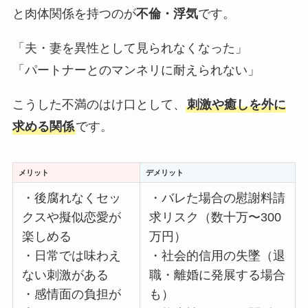
と肉体関係を持つのが
不倫・浮気
です。
「夫・妻を異性として見られなくなった」
「パートナーとのマンネリに耐えられない」
こうした不満のはけ口として、
刺激や癒しを外に
求める関係
です。
メリット
デメリット
・後腐れなくセッ
・バレた場合の慰謝料請
クスや擬似恋愛が
求リスク（数十万〜300
楽しめる
万円）
・日常では味わえ
・社会的信用の失墜（退
ない刺激がある
職・離婚に発展する場合
・感情面の負担が
も）