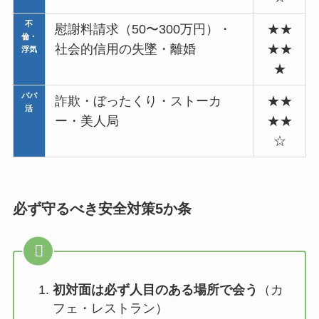
不
慰謝料請求（50〜300万円）・
★★
倫・
社会的信用の失墜・離婚
★★
浮気
★
パパ
詐欺・ぼったくり・ストーカ
★★
活
ー・美人局
★★
☆
必ず守るべき安全対策5か条
初対面は必ず人目のある場所で会う
（カ
フェ・レストラン）