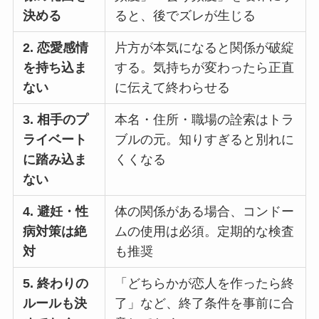
決める
ると、後でズレが生じる
2. 恋愛感情
片方が本気になると関係が破綻
を持ち込ま
する。気持ちが変わったら正直
ない
に伝えて終わらせる
3. 相手のプ
本名・住所・職場の詮索はトラ
ライベート
ブルの元。知りすぎると別れに
に踏み込ま
くくなる
ない
4. 避妊・性
体の関係がある場合、コンドー
病対策は絶
ムの使用は必須。定期的な検査
対
も推奨
5. 終わりの
「どちらかが恋人を作ったら終
ルールも決
了」など、終了条件を事前に合