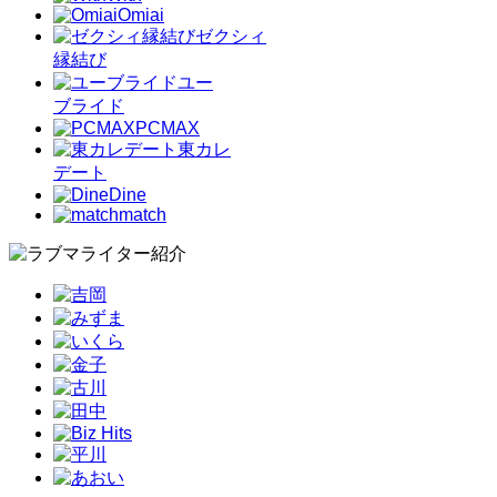
Omiai
ゼクシィ
縁結び
ユー
ブライド
PCMAX
東カレ
デート
Dine
match