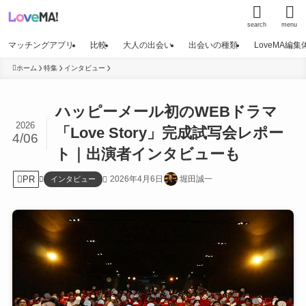
search
menu
マッチングアプリ
比較
大人の出会い
出会いの種類
LoveMA編
ホーム
特集
インタビュー
ハッピーメール初のWEBドラマ
2026
「Love Story」完成試写会レポー
4/06
ト｜出演者インタビューも
PR
2026年4月6日
堀田誠一
インタビュー