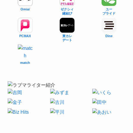
Omiai
ゼクシィ
ユー
縁結び
ブライド
PCMAX
東カレ
Dine
デート
match