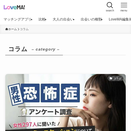
search
menu
マッチングアプリ
比較
大人の出会い
出会いの種類
LoveMA編
ホーム
コラム
コラム
– category –
コラム