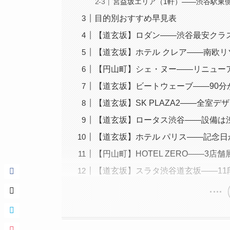
宮益坂エリア（1軒）――渋谷駅東
目的別おすすめ早見表
【道玄坂】ロダン――渋谷最安クラ
【道玄坂】ホテル クレア――南欧
【円山町】シェ・ヌー――リニュー
【道玄坂】ビートウェーブ――90
【道玄坂】SK PLAZA2――全室
【道玄坂】ロータス渋谷――設備は
【道玄坂】ホテル パリス――記念日
【円山町】HOTEL ZERO――3
【道玄坂】スラタ渋谷道玄坂――11