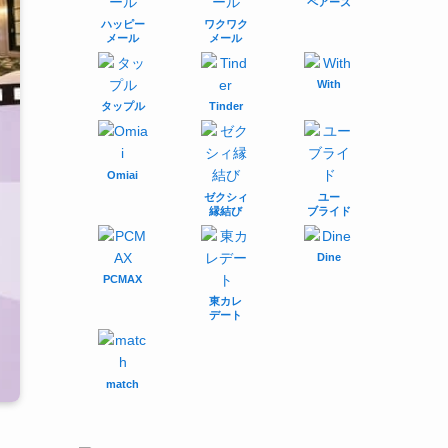
ペアーズ
ハッピー
ワクワク
メール
メール
With
タップル
Tinder
Omiai
ゼクシィ
ユー
縁結び
ブライド
Dine
PCMAX
東カレ
デート
match