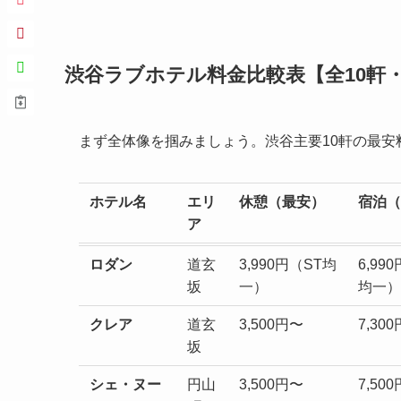
渋谷ラブホテル料金比較表【全10軒・
まず全体像を掴みましょう。渋谷主要10軒の最安
ホテル名
エリ
休憩（最安）
宿泊（
ア
ロダン
道玄
3,990円（ST均
6,99
坂
一）
均一）
クレア
道玄
3,500円〜
7,30
坂
シェ・ヌー
円山
3,500円〜
7,50