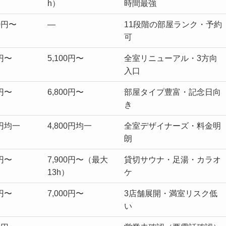
h）
時間最強
00円〜
―
11段階の部屋ランク・予約
可
0円〜
5,100円〜
全室リニューアル・3方向
入口
0円〜
6,800円〜
部屋タイプ豊富・記念日向
き
0円均一
4,800円均一
全室デザイナーズ・料金明
朗
0円〜
7,900円〜（最大
貸切サウナ・足湯・カラオ
13h）
ケ
0円〜
7,000円〜
3店舗展開・満室リスク低
い