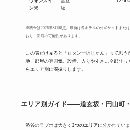
ウォンズイ
宮益
―
12,0
ン※
坂
※料金は2026年3月時点。最新は各ホテルの公式サイトま
おり、閉店の可能性があります。
この表だけ見ると「ロダン一択じゃん」って思う
地、部屋の雰囲気、設備、入りやすさ…全部ひっ
らエリア別に深掘りします。
エリア別ガイド――道玄坂・円山町
渋谷のラブホは大きく
3つのエリア
に分かれてい