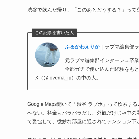
渋谷で飲んだ帰り、「このあとどうする？」って
この記事を書いた人
ふるかわえりか
｜ラブマ編集部
元ラブマ編集部インターン→卒業後そ
全部ガチで使い込んだ経験をも
X（@lovema_jp）の中の人。
Google Maps開いて「渋谷 ラブホ」って検
べない。料金もバラバラだし、外観だけじゃ中の
て妥協して、微妙な部屋に通されてテンション下