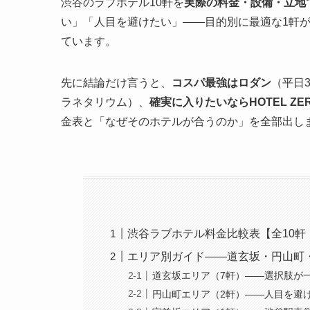
渋谷のラブホテル10軒を
実際の料金・設備・立地
い」「人目を避けたい」――目的別に最適な1軒
ています。
先に結論だけ言うと、
コスパ最強はロダン
（平日3
ラネタリウム）、
確実に入りたいならHOTEL ZE
金表と「なぜそのホテルが合うのか」を全部出し
渋谷ラブホテル料金比較表【全10軒・
エリア別ガイド――道玄坂・円山町
道玄坂エリア（7軒）――選択肢が
円山町エリア（2軒）――人目を避