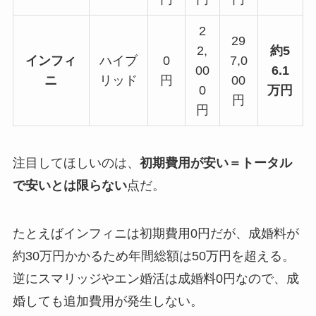
2
29
2,
約5
インフィ
ハイブ
0
7,0
00
6.1
ニ
リッド
円
00
0
万円
円
円
注目してほしいのは、
初期費用が安い＝トータル
で安いとは限らない
点だ。
たとえばインフィニは初期費用0円だが、成婚料が
約30万円かかるため年間総額は50万円を超える。
逆にスマリッジやエン婚活は成婚料0円なので、成
婚しても追加費用が発生しない。