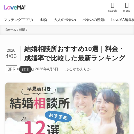
search
menu
マッチングアプリ
比較
大人の出会い
出会いの種類
LoveMA編
ホーム
婚活
結婚相談所おすすめ10選｜料金・
2026
4/06
成婚率で比較した最新ランキング
PR
2026年4月6日
ふるかわえりか
婚活