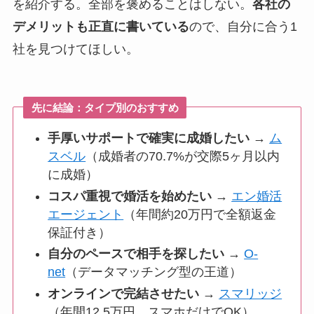
を紹介する。全部を褒めることはしない。
各社の
デメリットも正直に書いている
ので、自分に合う1
社を見つけてほしい。
先に結論：タイプ別のおすすめ
手厚いサポートで確実に成婚したい
→
ム
スベル
（成婚者の70.7%が交際5ヶ月以内
に成婚）
コスパ重視で婚活を始めたい
→
エン婚活
エージェント
（年間約20万円で全額返金
保証付き）
自分のペースで相手を探したい
→
O-
net
（データマッチング型の王道）
オンラインで完結させたい
→
スマリッジ
（年間12.5万円、スマホだけでOK）