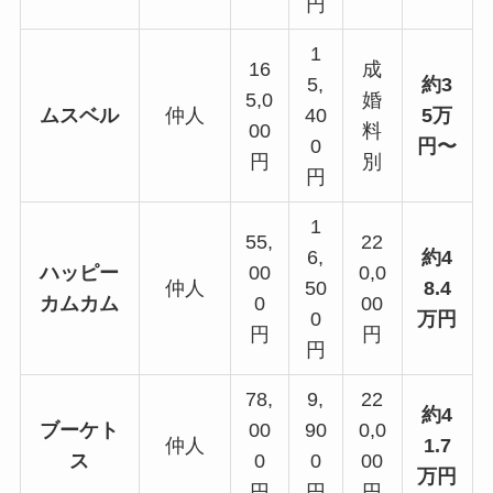
円
1
16
成
5,
約3
5,0
婚
ムスベル
仲人
40
5万
00
料
0
円〜
円
別
円
1
55,
22
6,
約4
ハッピー
00
0,0
仲人
50
8.4
カムカム
0
00
0
万円
円
円
円
78,
9,
22
約4
ブーケト
00
90
0,0
仲人
1.7
ス
0
0
00
万円
円
円
円