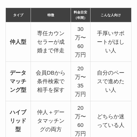
料金目安
タイプ
特徴
こんな人向け
（年間）
30
専任カウン
手厚いサポ
万〜
仲人型
セラーが成
ートがほし
60
婚まで伴走
い人
万円
20
データ
会員DBから
自分のペー
万〜
マッチ
条件検索で
スで進めた
35
ング型
相手を探す
い人
万円
20
ハイブ
仲人＋デー
万〜
どちらか迷
リッド
タマッチン
60
っている人
型
グの両方
万円