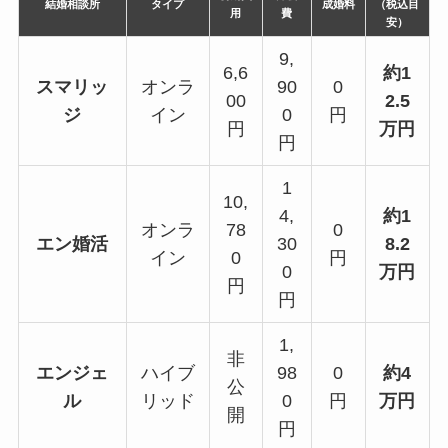
結婚相談所
タイプ
成婚料
（税込目
用
費
安）
9,
6,6
約1
スマリッ
オンラ
90
0
00
2.5
ジ
イン
0
円
円
万円
円
1
10,
4,
約1
オンラ
78
0
エン婚活
30
8.2
イン
0
円
0
万円
円
円
1,
非
エンジェ
ハイブ
98
0
約4
公
ル
リッド
0
円
万円
開
円