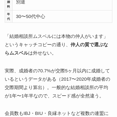
別途
婚
料
年
30〜50代中心
代
「結婚相談所ムスベルには本物の仲人がいます」
というキャッチコピーの通り、
仲人の質で選ぶな
らムスベル
は外せない。
実際、成婚者の70.7%が交際5ヶ月以内に成婚して
いるというデータがある（2017〜2020年成婚者の
交際期間より算出）。一般的な結婚相談所の平均
が1年〜1年半なので、スピード感が全然違う。
会員数もIBJ・BIU・良縁ネットなど複数の連盟に