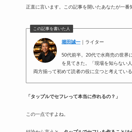
正直に言います。この記事を開いたあなたが一番
この記事を書いた人
堀田誠一
｜ライター
50代前半。20代で水商売の世
を見てきた。「現場を知らない
両方揃って初めて読者の役に立つと考えてい
「タップルでセフレって本当に作れるの？」
この一点ですよね。
結論から言うと、
タップルでセフレを作ることは