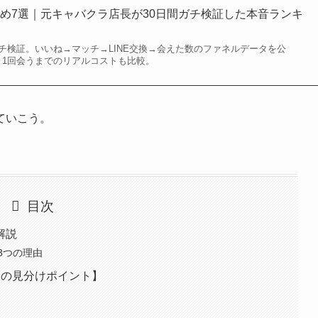
め7選｜元キャバクラ店長が30日間ガチ検証した本音ランキ
チ検証。いいね→マッチ→LINE交換→会えた数のファネルデータを公
、1回会うまでのリアルコストも比較。
ていこう。
目次
解説
3つの理由
つの見分けポイント】