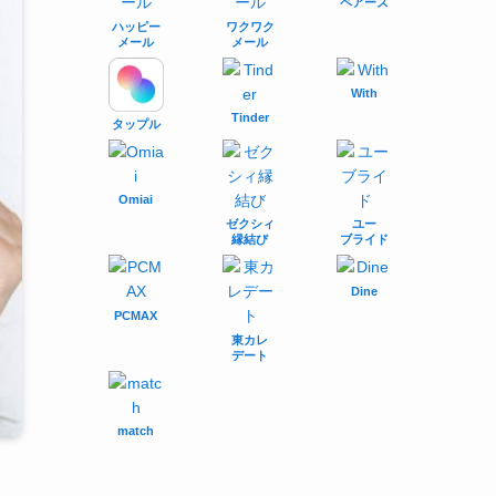
ペアーズ
ハッピー
ワクワク
メール
メール
With
Tinder
タップル
Omiai
ゼクシィ
ユー
縁結び
ブライド
Dine
PCMAX
東カレ
デート
match