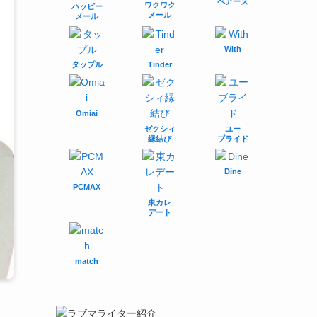
ペアーズ
ワクワク
ハッピー
メール
メール
With
タップル
Tinder
Omiai
ゼクシィ
ユー
縁結び
ブライド
Dine
PCMAX
東カレ
デート
match