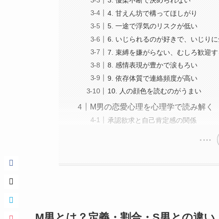
3. 優柔不断で決められない
4. 甘えん坊で構ってほしがり
5. 一途で浮気のリスクが低い
6. いじられるのが好きで、いじり
7. 束縛を嫌がらない、むしろ歓迎す
8. 感情表現が豊かで涙もろい
9. 依存体質で連絡頻度が高い
10. 人の顔色を読むのがうまい
M男の恋愛心理を心理学で読み解く
承認欲求と自己肯定感の関係
M男とは？定義・割合・S男との違い