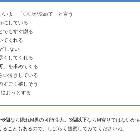
もいいよ」「〇〇が決めて」と言う
そうにしている
ことでもすぐ謝る
いてくれる
んどしない
で尽くしてくれる
許可」を求めてくる
もらい泣きしている
ものすごく嬉しそう
ろ従おうとする
〜6個
なら隠れM男の可能性大。
3個以下
ならM寄りではないか
くることもあるので、しばらく観察してみてくださいね。