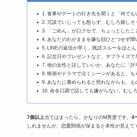
1. 食事やデートの行き先を聞くと「何で
2. 冗談でいじっても怒らず、むしろ嬉し
3. 「ごめん」が口グセで、ちょっとした
4. あなたのわがままを嫌な顔ひとつせず聞
5. LINEの返信が早く、既読スルーをほと
6. 記念日やプレゼントなど、サプライズ
7. 他の女性と話していいか、あなたに「
8. 映画やドラマで泣くシーンがあると、
9. あなたに褒められると照れながらも、
10. 命令口調で話しても嫌がらない。むし
7個以上
当てはまったら、かなりのM男度です。
4
しれませんが、恋愛関係が深まると本性が見えて