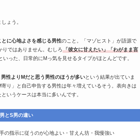
ましょう。
ことに心地よさを感じる男性
のこと。「マゾヒスト」が語源で
かりではありません。むしろ
「彼女に甘えたい」「わがまま言
といった、日常的にMっ気を見せるタイプがほとんどです。
う男性よりMだと思う男性のほうが多い
という結果が出ていま
M寄り」と自己申告する男性は年々増えているそう。表向きは
たというケースは本当に多いんです。
M男とS男の違い
手の指示に従うのが心地よい・甘えん坊・我慢強い