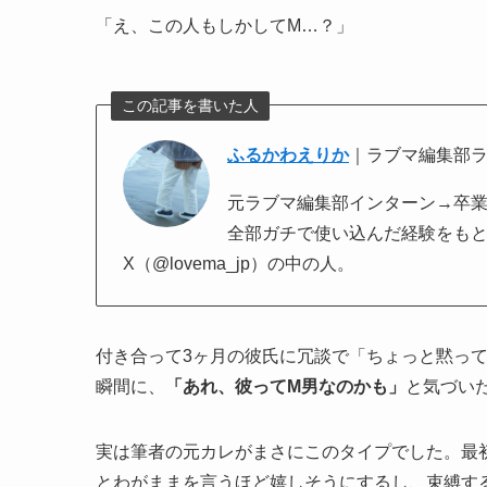
「え、この人もしかしてM…？」
この記事を書いた人
ふるかわえりか
｜ラブマ編集部
元ラブマ編集部インターン→卒業後そ
全部ガチで使い込んだ経験をも
X（@lovema_jp）の中の人。
付き合って3ヶ月の彼氏に冗談で「ちょっと黙っ
瞬間に、
「あれ、彼ってM男なのかも」
と気づい
実は筆者の元カレがまさにこのタイプでした。最
とわがままを言うほど嬉しそうにするし、束縛す