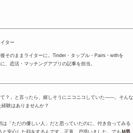
ライター
のままライターに。Tinder・タップル・Pairs・withを
とに、恋活・マッチングアプリの記事を担当。
てて？」と言ったら、嬉しそうにニコニコしていた――。そん
た経験はありませんか？
初は「ただの優しい人」だと思っていたのに、付き合ってみる
ると安心した顔をするんです。正直、戸惑いました。でも
M男