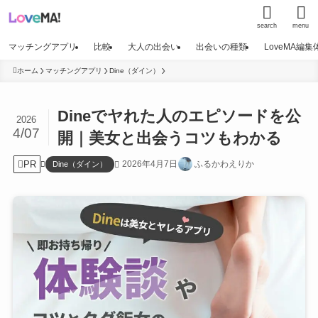
search
menu
マッチングアプリ
比較
大人の出会い
出会いの種類
LoveMA編
ホーム
マッチングアプリ
Dine（ダイン）
Dineでヤれた人のエピソードを公
2026
4/07
開｜美女と出会うコツもわかる
PR
2026年4月7日
ふるかわえりか
Dine（ダイン）